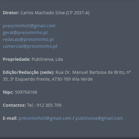
Diretor:
Carlos Machado Silva (CP 2037-A)
pressminho5@gmail.com
geral@pressminho.pt
redacao@pressminho.pt
comercial@pressminho.pt
Propriedade:
Publineiva, Lda
Edição/Redacção (sede):
Rua Dr. Manuel Barbosa de Brito, nº
35, 3º Esquerdo Frente, 4730-769 Vila Verde
Nipc:
509704166
Contactos:
Tel.: 912 305 709
E-mail:
pressminho5@gmail.com
/
publineiva@gmail.com