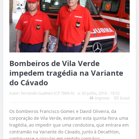
Bombeiros de Vila Verde
impedem tragédia na Variante
do Cávado
Autor:
Fernando Gualtieri (CP 7889-A)
a:
30 Junho, 2016 - 19:32
Imprimir
Email
Os bombeiros Francisco Gomes e David Oliveira, da
corporação de Vila Verde, evitaram esta quinta-feira uma
tragédia, ao impedir que uma condutora, que entrara em
contramão na Variante do Cávado, junto à Decathlon,
continuasse a circular em sentido contrário.