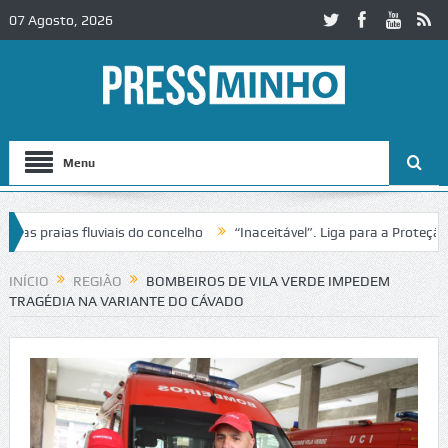
07 Agosto, 2026
Menu
praias fluviais do concelho
“Inaceitável”. Liga para a Proteção da
ão de trânsito no IC2 em Alcobaça
Igreja do Castelo de Cerveira as
INÍCIO
REGIÃO
BOMBEIROS DE VILA VERDE IMPEDEM
TRAGÉDIA NA VARIANTE DO CÁVADO