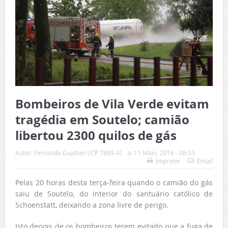
Bombeiros de Vila Verde evitam
tragédia em Soutelo; camião
libertou 2300 quilos de gás
Autor:
Fernando Gualtieri (CP 7889-A)
a:
11 Maio, 2016 - 08:53
Imprimir
Email
Pelas 20 horas desta terça-feira quando o camião do gás
saiu de Soutelo, do interior do santuário católico de
Schoenstatt, deixando a zona livre de perigo.
Isto depois de os bombeiros terem evitado que a fuga de