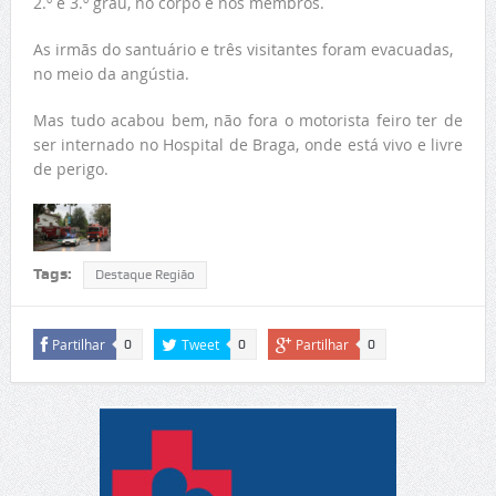
2.º e 3.º grau, no corpo e nos membros.
As irmãs do santuário e três visitantes foram evacuadas,
no meio da angústia.
Mas tudo acabou bem, não fora o motorista feiro ter de
ser internado no Hospital de Braga, onde está vivo e livre
de perigo.
Tags:
Destaque Região
Partilhar
Tweet
Partilhar
0
0
0