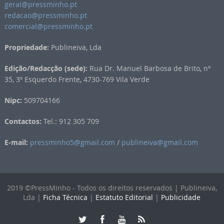
geral@pressminho.pt
redacao@pressminho.pt
comercial@pressminho.pt
Propriedade:
Publineiva, Lda
Edição/Redacção (sede):
Rua Dr. Manuel Barbosa de Brito, nº
35, 3º Esquerdo Frente, 4730-769 Vila Verde
Nipc:
509704166
Contactos:
Tel.: 912 305 709
E-mail:
pressminho5@gmail.com
/
publineiva@gmail.com
2019 ©PressMinho - Todos os direitos reservados | Publineiva,
Lda |
Ficha Técnica
|
Estatuto Editorial
|
Publicidade