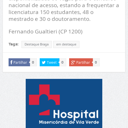
nacional de acesso, estando a frequentar a
licenciatura 150 estudantes, 48 o
mestrado e 30 o doutoramento.
Fernando Gualtieri (CP 1200)
Tags:
Destaque Braga
em destaque
Partilhar
Tweet
Partilhar
0
0
0