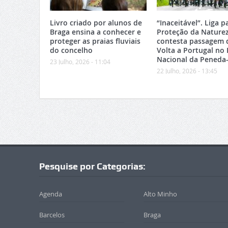
Livro criado por alunos de
“Inaceitável”. Liga p
Braga ensina a conhecer e
Proteção da Nature
proteger as praias fluviais
contesta passagem 
do concelho
Volta a Portugal no
Nacional da Peneda
23 Julho, 2026 - 11:04
22 Julho, 2026 - 13:45
Pesquise por Categorias:
Agenda
Alto Minho
Barcelos
Braga