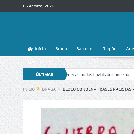
06 Agosto, 2026
Início
Braga
Barcelos
Região
Age
Multimédia
 ensina a conhecer e proteger as praias fluviais do concelho
ÚLTIMAS
“Inacei
NOTÍCIAS
INÍCIO
BRAGA
BLOCO CONDENA FRASES RACISTAS 