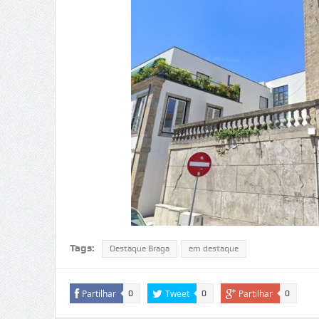
Tags:
Destaque Braga
em destaque
Partilhar
Tweet
Partilhar
0
0
0