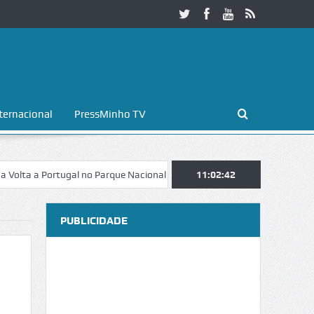
ternacional
PressMinho TV
 Portugal no Parque Nacional da Peneda-Gerês
11:02:43
Esposende. Galaicofoli
PUBLICIDADE