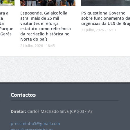
ara a
Esposende. Galaicofolia
PS questiona Governo
za
atrai mais de 25 mil
sobre funcionamento da
da
visitantes e reforça
urgências da ULS de Bra
 Parque
estatuto como referência
21 Julho, 2026 - 16:10
-Gerês
da recriação histórica no
Norte do país
21 Julho, 2026 - 18:45
Contactos
Diretor:
Carlos Machado Silva (CP 2037-A)
pressminho5@gmail.com
geral@pressminho.pt