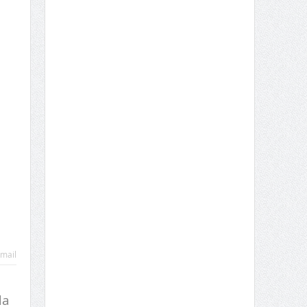
mail
da