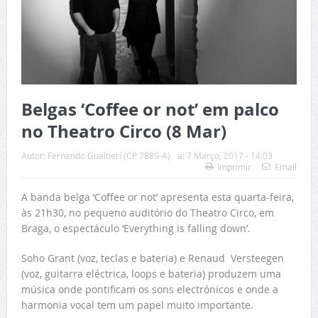
Belgas ‘Coffee or not’ em palco
no Theatro Circo (8 Mar)
Autor:
Fernando Gualtieri (CP 7889-A)
a:
7 Março, 2017 - 14:03
Imprimir
Email
A banda belga ‘Coffee or not’ apresenta esta quarta-feira,
às 21h30, no pequeno auditório do Theatro Circo, em
Braga, o espectáculo ‘Everything is falling down’.
Soho Grant (voz, teclas e bateria) e Renaud Versteegen
(voz, guitarra eléctrica, loops e bateria) produzem uma
música onde pontificam os sons electrónicos e onde a
harmonia vocal tem um papel muito importante.