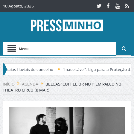
10 Agosto, 2026
Menu
ias fluviais do concelho
“Inaceitável”. Liga para a Proteção da Nat
de trânsito no IC2 em Alcobaça
Igreja do Castelo de Cerveira assegu
INÍCIO
AGENDA
BELGAS ‘COFFEE OR NOT’ EM PALCO NO
THEATRO CIRCO (8 MAR)