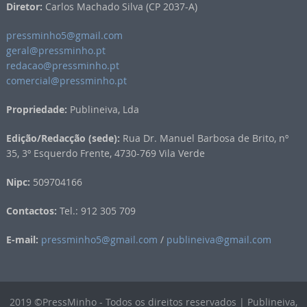
Diretor:
Carlos Machado Silva (CP 2037-A)
pressminho5@gmail.com
geral@pressminho.pt
redacao@pressminho.pt
comercial@pressminho.pt
Propriedade:
Publineiva, Lda
Edição/Redacção (sede):
Rua Dr. Manuel Barbosa de Brito, nº
35, 3º Esquerdo Frente, 4730-769 Vila Verde
Nipc:
509704166
Contactos:
Tel.: 912 305 709
E-mail:
pressminho5@gmail.com
/
publineiva@gmail.com
2019 ©PressMinho - Todos os direitos reservados | Publineiva,