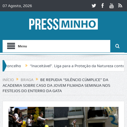
07 Agosto, 2026
Menu
ncelho
“Inaceitável”. Liga para a Proteção da Natureza contesta pa
2 em Alcobaça
Igreja do Castelo de Cerveira assegura financiamento 
INÍCIO
BRAGA
BE REPUDIA “SILÊNCIO CÚMPLICE” DA
ACADEMIA SOBRE CASO DA JOVEM FILMADA SEMINUA NOS
FESTEJOS DO ENTERRO DA GATA