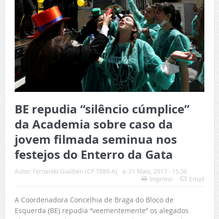
BE repudia “silêncio cúmplice”
da Academia sobre caso da
jovem filmada seminua nos
festejos do Enterro da Gata
Autor:
Fernando Gualtieri (CP 7889-A)
a:
21 Maio, 2017 - 15:36
Imprimir
Email
A Coordenadora Concelhia de Braga do Bloco de
Esquerda (BE) repudia “veementemente” os alegados