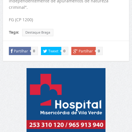
independentemente de apuramentos de natureza
criminal”.
FG (CP 1200)
Tags:
Destaque Braga
Partilhar
Tweet
Partilhar
0
0
0