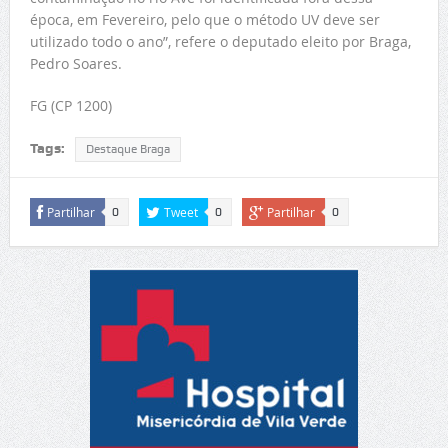
época, em Fevereiro, pelo que o método UV deve ser
utilizado todo o ano”, refere o deputado eleito por Braga,
Pedro Soares.
FG (CP 1200)
Tags:
Destaque Braga
Partilhar
Tweet
Partilhar
0
0
0