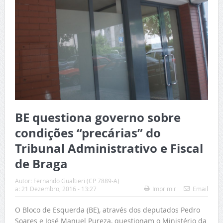
BE questiona governo sobre
condições “precárias” do
Tribunal Administrativo e Fiscal
de Braga
Autor:
Fernando Gualtieri (CP 7889-A)
a:
21 Dezembro, 2016 - 13:27
Imprimir
Email
O Bloco de Esquerda (BE), através dos deputados Pedro
Soares e José Manuel Pureza, questionam o Ministério da