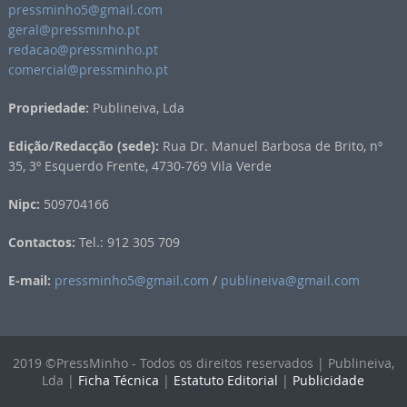
pressminho5@gmail.com
geral@pressminho.pt
redacao@pressminho.pt
comercial@pressminho.pt
Propriedade:
Publineiva, Lda
Edição/Redacção (sede):
Rua Dr. Manuel Barbosa de Brito, nº
35, 3º Esquerdo Frente, 4730-769 Vila Verde
Nipc:
509704166
Contactos:
Tel.: 912 305 709
E-mail:
pressminho5@gmail.com
/
publineiva@gmail.com
2019 ©PressMinho - Todos os direitos reservados | Publineiva,
Lda |
Ficha Técnica
|
Estatuto Editorial
|
Publicidade