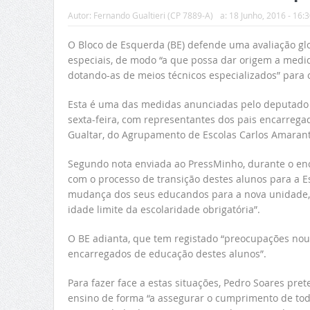
Autor:
Fernando Gualtieri (CP 7889-A)
a:
18 Junho, 2016 - 16:3
O Bloco de Esquerda (BE) defende uma avaliação gl
especiais, de modo “a que possa dar origem a medid
dotando-as de meios técnicos especializados” para 
Esta é uma das medidas anunciadas pelo deputado e
sexta-feira, com representantes dos pais encarrega
Gualtar, do Agrupamento de Escolas Carlos Amarant
Segundo nota enviada ao PressMinho, durante o enc
com o processo de transição destes alunos para a E
mudança dos seus educandos para a nova unidade, já
idade limite da escolaridade obrigatória”.
O BE adianta, que tem registado “preocupações nou
encarregados de educação destes alunos”.
Para fazer face a estas situações, Pedro Soares pr
ensino de forma “a assegurar o cumprimento de toda