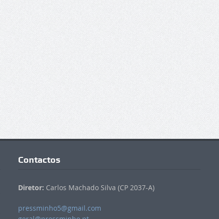
Contactos
Diretor:
Carlos Machado Silva (CP 2037-A)
pressminho5@gmail.com
geral@pressminho.pt