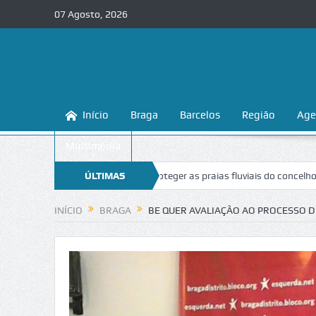
07 Agosto, 2026
Início
Braga
Barcelos
Região
Age
Multimédia
ga ensina a conhecer e proteger as praias fluviais do concelho
ÚLTIMAS
“Inace
NOTÍCIAS
INÍCIO
BRAGA
BE QUER AVALIAÇÃO AO PROCESSO D