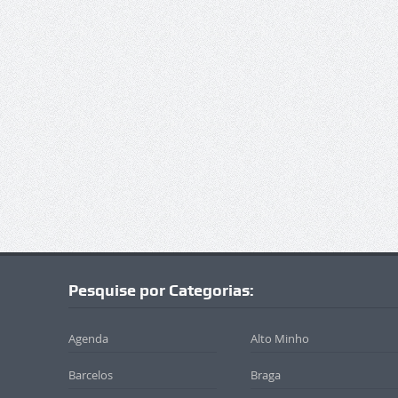
Pesquise por Categorias:
Agenda
Alto Minho
Barcelos
Braga