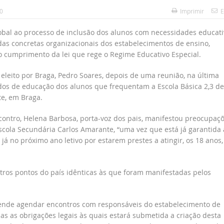
0
Imprimir
E
obal ao processo de inclusão dos alunos com necessidades educati
as concretas organizacionais dos estabelecimentos de ensino,
o cumprimento da lei que rege o Regime Educativo Especial.
leito por Braga, Pedro Soares, depois de uma reunião, na última
dos de educação dos alunos que frequentam a Escola Básica 2,3 de
e, em Braga.
ontro, Helena Barbosa, porta-voz dos pais, manifestou preocupaç
scola Secundária Carlos Amarante, “uma vez que está já garantida 
 no próximo ano letivo por estarem prestes a atingir, os 18 anos,
tros pontos do país idênticas às que foram manifestadas pelos
etende agendar encontros com responsáveis do estabelecimento de
s as obrigações legais às quais estará submetida a criação desta