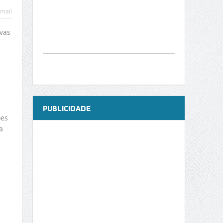
mail
vas
PUBLICIDADE
ões
a