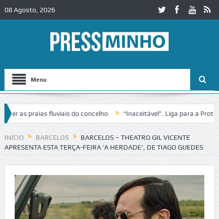
08 Agosto, 2026
Menu
 as praias fluviais do concelho
“Inaceitável”. Liga para a Proteção
ração de trânsito no IC2 em Alcobaça
Igreja do Castelo de Cerveira
INÍCIO
BARCELOS
BARCELOS – THEATRO GIL VICENTE
APRESENTA ESTA TERÇA-FEIRA ‘A HERDADE’, DE TIAGO GUEDES