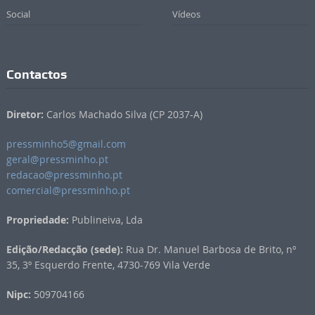
Social
Vídeos
Contactos
Diretor:
Carlos Machado Silva (CP 2037-A)
pressminho5@gmail.com
geral@pressminho.pt
redacao@pressminho.pt
comercial@pressminho.pt
Propriedade:
Publineiva, Lda
Edição/Redacção (sede):
Rua Dr. Manuel Barbosa de Brito, nº
35, 3º Esquerdo Frente, 4730-769 Vila Verde
Nipc:
509704166