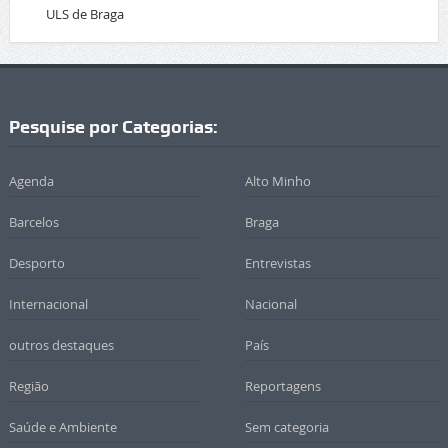
ULS de Braga
Pesquise por Categorias:
Agenda
Alto Minho
Barcelos
Braga
Desporto
Entrevistas
Internacional
Nacional
outros destaques
País
Região
Reportagens
Saúde e Ambiente
Sem categoria