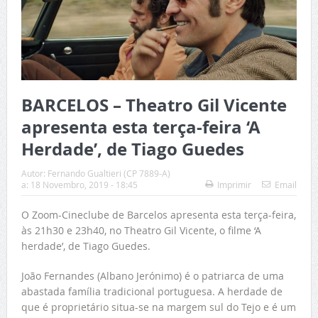
BARCELOS – Theatro Gil Vicente
apresenta esta terça-feira ‘A
Herdade’, de Tiago Guedes
Autor:
Fernando Gualtieri (CP 7889-A)
a:
18 Novembro, 2019 - 18:45
Imprimir
Email
O Zoom-Cineclube de Barcelos apresenta esta terça-feira,
às 21h30 e 23h40, no Theatro Gil Vicente, o filme ‘A
herdade’, de Tiago Guedes.
João Fernandes (Albano Jerónimo) é o patriarca de uma
abastada família tradicional portuguesa. A herdade de
que é proprietário situa-se na margem sul do Tejo e é um