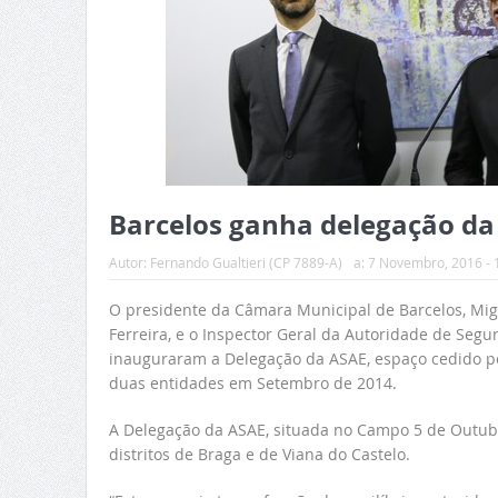
Barcelos ganha delegação da
Autor:
Fernando Gualtieri (CP 7889-A)
a:
7 Novembro, 2016 - 
O presidente da Câmara Municipal de Barcelos, Migu
Ferreira, e o Inspector Geral da Autoridade de Segu
inauguraram a Delegação da ASAE, espaço cedido pe
duas entidades em Setembro de 2014.
A Delegação da ASAE, situada no Campo 5 de Outubro
distritos de Braga e de Viana do Castelo.