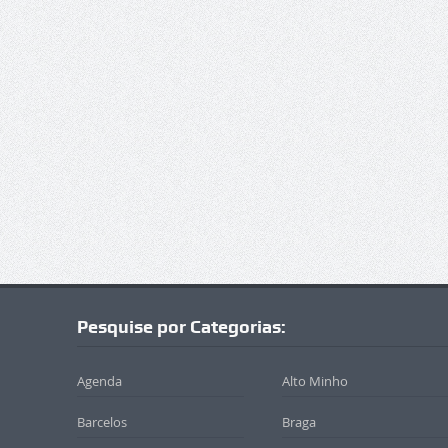
Pesquise por Categorias:
Agenda
Alto Minho
Barcelos
Braga