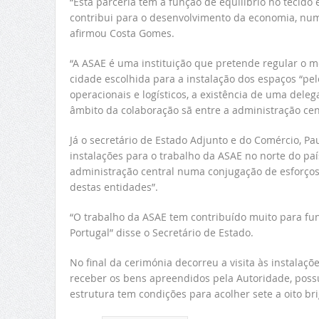
“Esta parceria tem a função de equilíbrio no teci
contribui para o desenvolvimento da economia, num
afirmou Costa Gomes.
“A ASAE é uma instituição que pretende regular o me
cidade escolhida para a instalação dos espaços “pe
operacionais e logísticos, a existência de uma del
âmbito da colaboração sã entre a administração centr
Já o secretário de Estado Adjunto e do Comércio, Pa
instalações para o trabalho da ASAE no norte do paí
administração central numa conjugação de esforços
destas entidades”.
“O trabalho da ASAE tem contribuído muito para f
Portugal” disse o Secretário de Estado.
No final da cerimónia decorreu a visita às instalaçõ
receber os bens apreendidos pela Autoridade, possu
estrutura tem condições para acolher sete a oito br