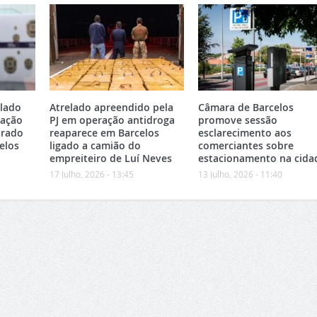
elado
Atrelado apreendido pela
Câmara de Barcelos
ração
PJ em operação antidroga
promove sessão
trado
reaparece em Barcelos
esclarecimento aos
elos
ligado a camião do
comerciantes sobre
empreiteiro de Luí Neves
estacionamento na cida
17 Julho, 2026 - 13:45
13 Julho, 2026 - 11:40