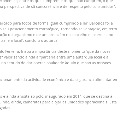
do económico, entre os que cumprem e os que não cumprem, o que
a perspectiva de sã concorrência e de respeito pelo consumidor”,
rcado para todos de forma igual cumprindo a lei” Barcelos foi a
lo seu posicionamento estratégico, tornando-se vantajoso, em ter
egação do organismo e de um armazém no concelho e insere-se no
al e a local”, concluiu o autarca.
ulo Ferreira, frisou a importância deste momento “que dá novas
s” valorizando ainda a “parceria entre uma autarquia local e a
 no sentido de dar operacionalidade àquilo que são as missões
uncionamento da actividade económica e da segurança alimentar e
es e ainda a visita ao pólo, inaugurado em 2014, que se destina a
indo, ainda, camaratas para alojar as unidades operacionais. Esta
igadas.