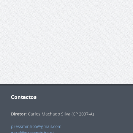
Contactos
Diretor:
Carlos Machado Silva (CP 2037-A)
pressminho5@gmail.com
geral@pressminho.pt