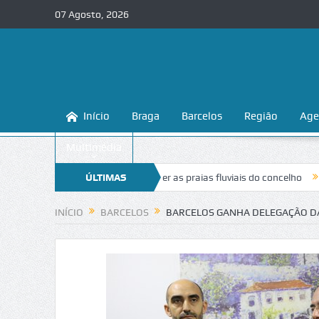
07 Agosto, 2026
Início
Braga
Barcelos
Região
Age
Multimédia
 ensina a conhecer e proteger as praias fluviais do concelho
ÚLTIMAS
“Inacei
NOTÍCIAS
INÍCIO
BARCELOS
BARCELOS GANHA DELEGAÇÃO D