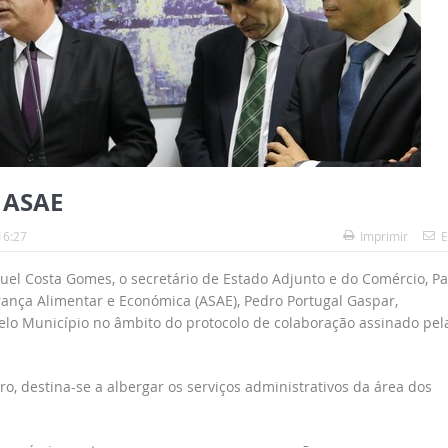
 ASAE
16:27
Imprimir
E
el Costa Gomes, o secretário de Estado Adjunto e do Comércio, Pa
rança Alimentar e Económica (ASAE), Pedro Portugal Gaspar,
lo Município no âmbito do protocolo de colaboração assinado pel
, destina-se a albergar os serviços administrativos da área dos