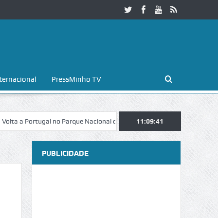
ternacional
PressMinho TV
 Portugal no Parque Nacional da Peneda-Gerês
11:09:42
Esposende. Galaicofoli
PUBLICIDADE