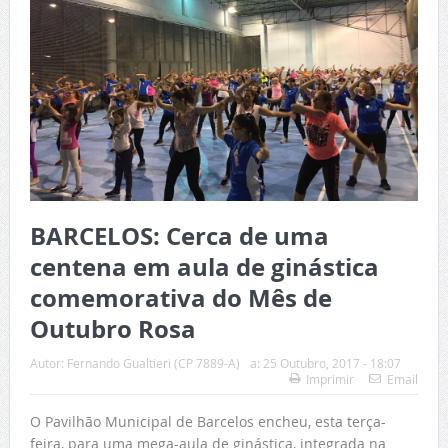
BARCELOS: Cerca de uma
centena em aula de ginástica
comemorativa do Mês de
Outubro Rosa
Autor:
Fernando Gualtieri (CP 7889-A)
a:
25 Outubro, 2017 - 18:07
Imprimir
Email
O Pavilhão Municipal de Barcelos encheu, esta terça-
feira, para uma mega-aula de ginástica, integrada na