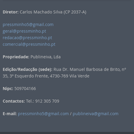
Diretor:
Carlos Machado Silva (CP 2037-A)
pressminho5@gmail.com
geral@pressminho.pt
redacao@pressminho.pt
comercial@pressminho.pt
Propriedade:
Publineiva, Lda
Edição/Redacção (sede):
Rua Dr. Manuel Barbosa de Brito, nº
35, 3º Esquerdo Frente, 4730-769 Vila Verde
Nipc:
509704166
Contactos:
Tel.: 912 305 709
E-mail:
pressminho5@gmail.com
/
publineiva@gmail.com