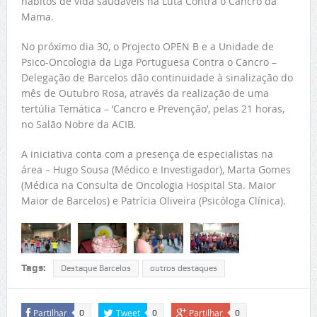
hábitos de vida saudáveis na Luta Contra o Cancro da
Mama.
No próximo dia 30, o Projecto OPEN B e a Unidade de
Psico-Oncologia da Liga Portuguesa Contra o Cancro –
Delegação de Barcelos dão continuidade à sinalização do
mês de Outubro Rosa, através da realização de uma
tertúlia Temática – ‘Cancro e Prevenção’, pelas 21 horas,
no Salão Nobre da ACIB.
A iniciativa conta com a presença de especialistas na
área – Hugo Sousa (Médico e Investigador), Marta Gomes
(Médica na Consulta de Oncologia Hospital Sta. Maior
Maior de Barcelos) e Patrícia Oliveira (Psicóloga Clínica).
Tags:
Destaque Barcelos
outros destaques
Partilhar
Tweet
Partilhar
0
0
0