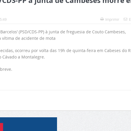
/CDS-PP à junta de Cambeses morre 
5:49
Imprimir
E
s Barcelos’ (PSD/CDS-PP) à junta de freguesia de Couto Cambeses,
ra vítima de acidente de mota
ecidas, ocorreu por volta das 19h de quinta-feira em Cabeses do Ri
o Cávado a Montalegre.
 breve.