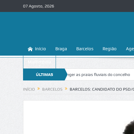
07 Agosto, 2026
Início
Braga
Barcelos
Região
Age
Multimédia
ga ensina a conhecer e proteger as praias fluviais do concelho
ÚLTIMAS
“Inace
NOTÍCIAS
INÍCIO
BARCELOS
BARCELOS: CANDIDATO DO PSD/