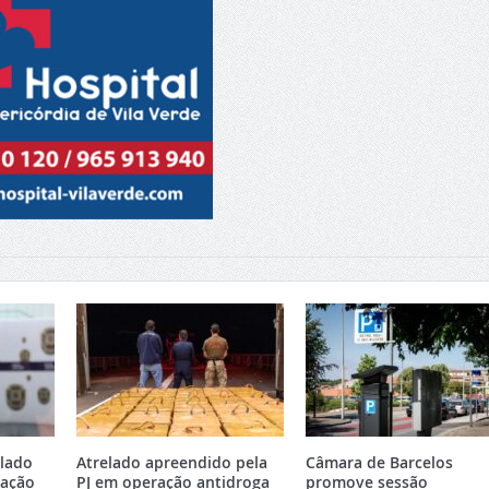
elado
Atrelado apreendido pela
Câmara de Barcelos
ração
PJ em operação antidroga
promove sessão