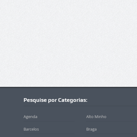
Pesquise por Categorias:
Agenda
Alto Minho
Barcelos
Braga