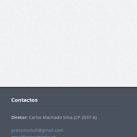
Contactos
Diretor:
Carlos Machado Silva (CP 2037-A)
pressminho5@gmail.com
geral@pressminho.pt