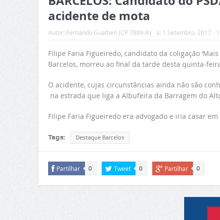
BARCELOS: Candidato do PSD
acidente de mota
Autor:
Fernando Gualtieri (CP 7889-A)
a:
1 Setembro, 2017 - 1
Filipe Faria Figueiredo, candidato da coligação ‘Mai
Barcelos, morreu ao final da tarde desta quinta-fei
O acidente, cujas circunstâncias ainda não são conh
na estrada que liga a Albufeira da Barragem do Alt
Filipe Faria Figueiredo era advogado e iria casar em
Tags:
Destaque Barcelos
Partilhar
Tweet
Partilhar
0
0
0