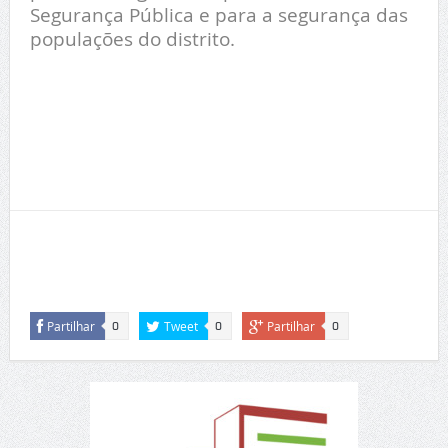
Segurança Pública e para a segurança das
populações do distrito.
T
Partilhar
Tweet
Partilhar
0
0
0