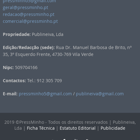
pressminho5@gmail.com
geral@pressminho.pt
redacao@pressminho.pt
comercial@pressminho.pt
Propriedade:
Publineiva, Lda
Edição/Redacção (sede):
Rua Dr. Manuel Barbosa de Brito, nº
35, 3º Esquerdo Frente, 4730-769 Vila Verde
Nipc:
509704166
Contactos:
Tel.: 912 305 709
E-mail:
pressminho5@gmail.com
/
publineiva@gmail.com
2019 ©PressMinho - Todos os direitos reservados | Publineiva,
Lda |
Ficha Técnica
|
Estatuto Editorial
|
Publicidade