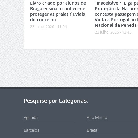
Livro criado por alunos de
“Inaceitável”. Liga p
Braga ensina a conhecer e
Proteção da Nature
proteger as praias fluviais
contesta passagem 
do concelho
Volta a Portugal no
Nacional da Peneda
23 Julho, 2026 - 11:04
22 Julho, 2026 - 13:45
Pesquise por Categorias:
Agenda
Alto Minho
Barcelos
Braga