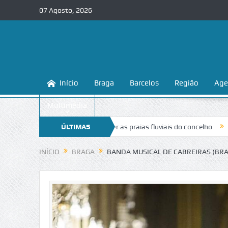
07 Agosto, 2026
Início
Braga
Barcelos
Região
Age
Multimédia
nsina a conhecer e proteger as praias fluviais do concelho
ÚLTIMAS
“Inaceitáv
NOTÍCIAS
INÍCIO
BRAGA
BANDA MUSICAL DE CABREIRAS (BRAG