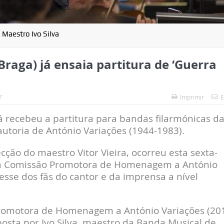
Maestro Ivo Silva
raga) já ensaia partitura de ‘Guerra
7
Imprimir
E
á recebeu a partitura para bandas filarmónicas d
 autoria de António Variações (1944-1983).
cção do maestro Vitor Vieira, ocorreu esta sexta-
o a Comissão Promotora de Homenagem a António
resse dos fãs do cantor e da imprensa a nível
 Promotora de Homenagem a António Variações (20
mposta por Ivo Silva, maestro da Banda Musical de