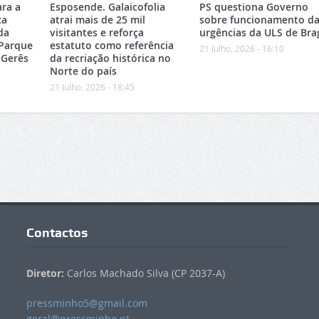
ara a
Esposende. Galaicofolia
PS questiona Governo
za
atrai mais de 25 mil
sobre funcionamento da
da
visitantes e reforça
urgências da ULS de Bra
 Parque
estatuto como referência
21 Julho, 2026 - 16:10
-Gerês
da recriação histórica no
Norte do país
21 Julho, 2026 - 18:45
Contactos
Diretor:
Carlos Machado Silva (CP 2037-A)
pressminho5@gmail.com
geral@pressminho.pt