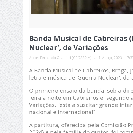
Banda Musical de Cabreiras (B
Nuclear’, de Variações
Autor:
Fernando Gualtieri (CP 7889-A)
a:
4 Março, 2023 - 17:3
A Banda Musical de Cabreiros, Braga, j
letra e música de ‘Guerra Nuclear’, da
O primeiro ensaio da banda, sob a dire
feira à noite em Cabreiros e, segund
Variações, “está a suscitar grande inte
nacional e internacional”.
A partitura, oferecida pela Comissão
2024) e pela família do cantor, foi co