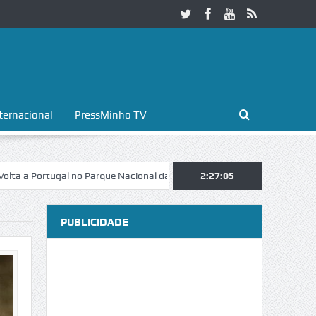
ternacional
PressMinho TV
rtugal no Parque Nacional da Peneda-Gerês
2:27:06
Esposende. Galaicofolia 
PUBLICIDADE