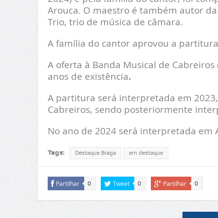
Arouca. O maestro é também autor da p
Trio, trio de música de câmara.
A família do cantor aprovou a partitur
A oferta à Banda Musical de Cabreiros
anos de existência
.
A partitura será interpretada em 2023
Cabreiros, sendo posteriormente inter
No ano de 2024 será interpretada em 
Tags:
Destaque Braga
em destaque
Partilhar
Tweet
Partilhar
0
0
0