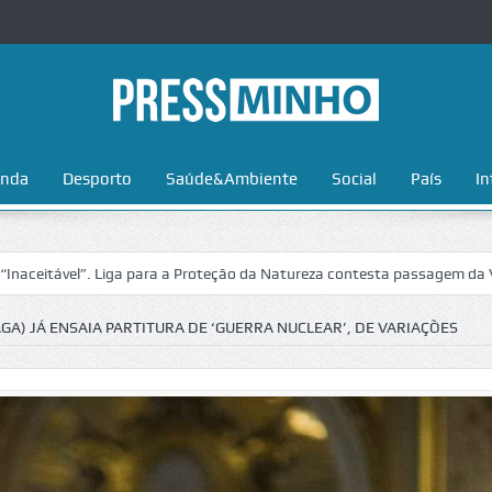
nda
Desporto
Saúde&Ambiente
Social
País
In
el”. Liga para a Proteção da Natureza contesta passagem da Volta a Po
A) JÁ ENSAIA PARTITURA DE ‘GUERRA NUCLEAR’, DE VARIAÇÕES