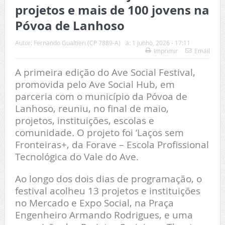
projetos e mais de 100 jovens na
Póvoa de Lanhoso
Autor:
Fernando Gualtieri (CP 7889-A)
a:
1 Junho, 2026 - 17:11
Imprimir
Email
A primeira edição do Ave Social Festival,
promovida pelo Ave Social Hub, em
parceria com o município da Póvoa de
Lanhoso, reuniu, no final de maio,
projetos, instituições, escolas e
comunidade
.
O projeto foi ‘Laços sem
Fronteiras+, da Forave – Escola Profissional
Tecnológica do Vale do Ave.
Ao longo dos dois dias de programação, o
festival acolheu 13 projetos e instituições
no Mercado e Expo Social, na Praça
Engenheiro Armando Rodrigues, e uma