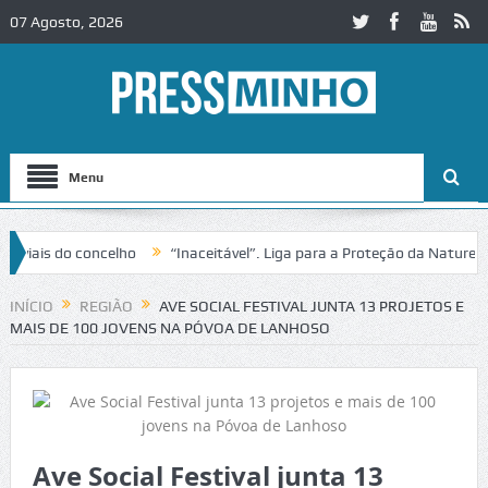
07 Agosto, 2026
Menu
is do concelho
“Inaceitável”. Liga para a Proteção da Natureza con
to no IC2 em Alcobaça
Igreja do Castelo de Cerveira assegura financi
INÍCIO
REGIÃO
AVE SOCIAL FESTIVAL JUNTA 13 PROJETOS E
MAIS DE 100 JOVENS NA PÓVOA DE LANHOSO
Ave Social Festival junta 13