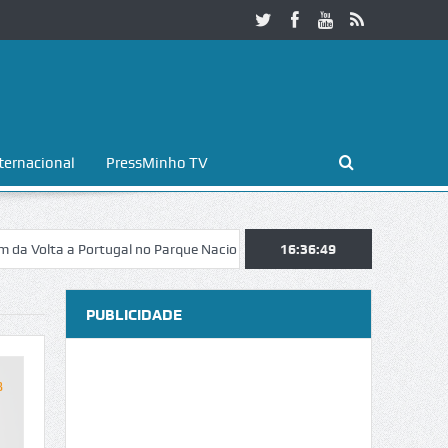
ternacional
PressMinho TV
a Portugal no Parque Nacional da Peneda-Gerês
16:36:50
Esposende. Galaicofo
PUBLICIDADE
8