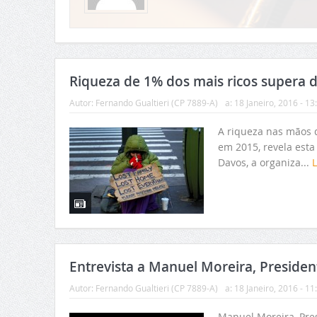
Riqueza de 1% dos mais ricos supera 
Autor:
Fernando Gualtieri (CP 7889-A)
a:
18 Janeiro, 2016 - 13
A riqueza nas mãos 
em 2015, revela esta
Davos, a organiza...
Entrevista a Manuel Moreira, Preside
Autor:
Fernando Gualtieri (CP 7889-A)
a:
18 Janeiro, 2016 - 11
Manuel Moreira, Pre