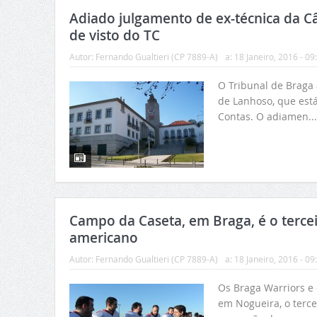
Adiado julgamento de ex-técnica da C
de visto do TC
Autor:
Fernando Gualtieri (CP 7889-A)
a:
18 Janeiro, 2016 - 09
O Tribunal de Braga
de Lanhoso, que está
Contas. O adiamen..
Campo da Caseta, em Braga, é o tercei
americano
Autor:
Fernando Gualtieri (CP 7889-A)
a:
18 Janeiro, 2016 - 09
Os Braga Warriors e
em Nogueira, o terce