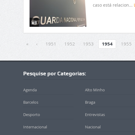
caso está relacion...
«
‹
1951
1952
1953
1954
1955
Pesquise por Categorias:
Agenda
Alto Minho
Barcelos
Braga
Desporto
Entrevistas
Internacional
Nacional