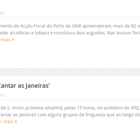
:58
amento de Acção Fiscal do Porto da GNR apreenderam, mais de 82 m
idas alcoólicas e tabaco e constituiu dois arguidos. Nas buscas fo
 mais
ntar as Janeiras’
:45
 de S. Victor promove amanhã, pelas 15 horas, no auditório do IPDJ,
antar as Janeiras’ com alguns grupos da freguesia que ao longo d
er mais