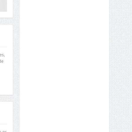
es,
de
e os