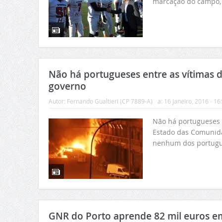
marcação do campo, 
Não há portugueses entre as vítimas d
governo
Autor:
Fernando Gualtieri (CP 7889-A)
a:
16 Janeiro, 2016 - 16
Não há portugueses e
Estado das Comunidad
nenhum dos portugu
GNR do Porto aprende 82 mil euros em 