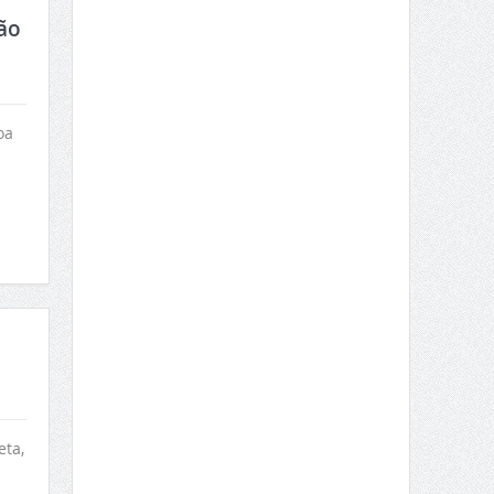
ão
oa
ta,