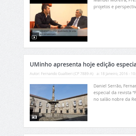
projetos e perspecti
UMinho apresenta hoje edição especia
Autor:
Fernando Gualtieri (CP 7889-A)
a:
18 Janeiro, 2016 - 10
Daniel Serrão, Ferna
especial da revista 
no salão nobre da Re