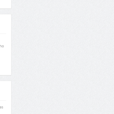
lho
as