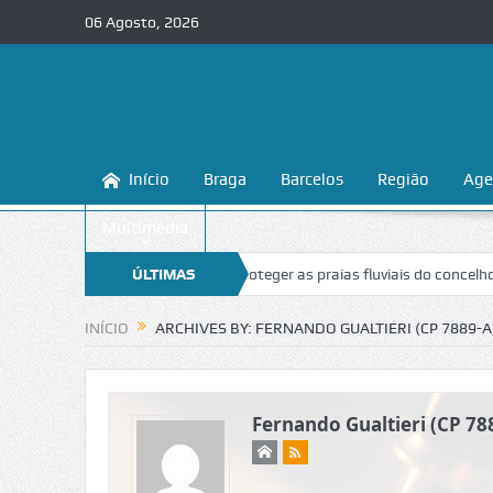
06 Agosto, 2026
Início
Braga
Barcelos
Região
Age
Multimédia
ga ensina a conhecer e proteger as praias fluviais do concelho
ÚLTIMAS
“Inace
NOTÍCIAS
INÍCIO
ARCHIVES BY: FERNANDO GUALTIERI (CP 7889-A
Fernando Gualtieri (CP 78