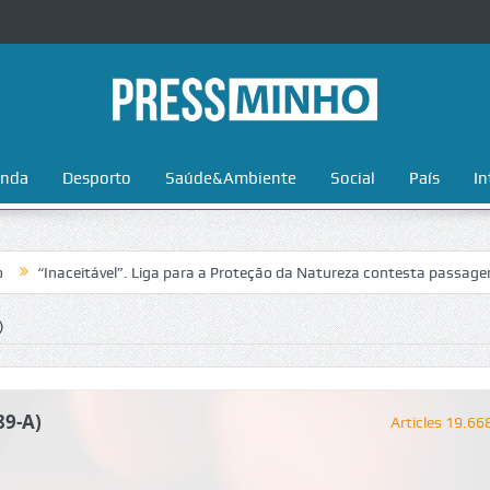
nda
Desporto
Saúde&Ambiente
Social
País
In
itável”. Liga para a Proteção da Natureza contesta passagem da Volta 
)
89-A)
Articles 19.66