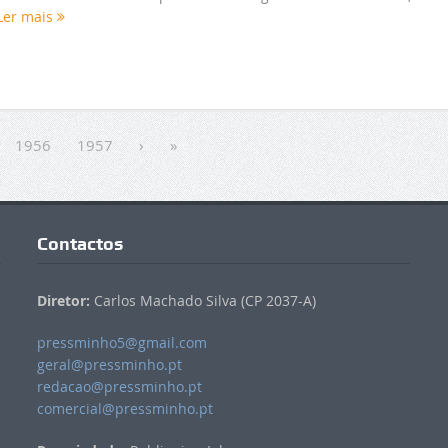
Ler mais
1956
1957
›
»
Contactos
Diretor:
Carlos Machado Silva (CP 2037-A)
pressminho5@gmail.com
geral@pressminho.pt
redacao@pressminho.pt
comercial@pressminho.pt