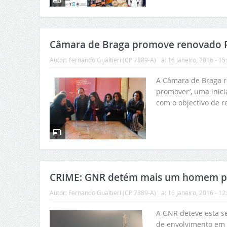
Câmara de Braga promove renovado Palá
Autor:
Fernando Gualtieri (CP 7889-A)
a:
16 Janeiro, 2016 - 15
A Câmara de Braga r
promover’, uma inici
com o objectivo de re
CRIME: GNR detém mais um homem por 
Autor:
Fernando Gualtieri (CP 7889-A)
a:
16 Janeiro, 2016 - 12
A GNR deteve esta se
de envolvimento em c