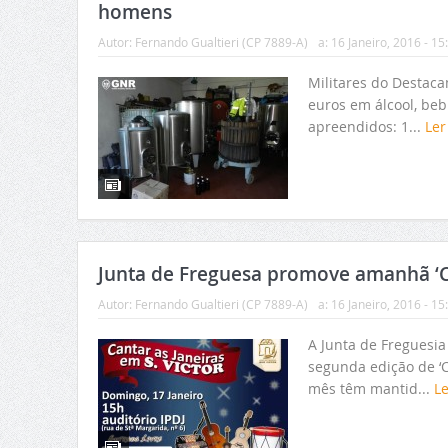
homens
Autor:
Fernando Gualtieri (CP 7889-A)
a:
16 Janeiro, 2016 - 15
Militares do Destac
euros em álcool, beb
apreendidos: 1...
Ler
Junta de Freguesa promove amanhã ‘Ca
Autor:
Fernando Gualtieri (CP 7889-A)
a:
16 Janeiro, 2016 - 15
A Junta de Freguesia
segunda edição de ‘C
mês têm mantid...
L