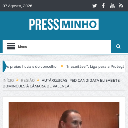
07 Agosto, 2026
Menu
praias fluviais do concelho
“Inaceitável”. Liga para a Proteção da 
ão de trânsito no IC2 em Alcobaça
Igreja do Castelo de Cerveira ass
INÍCIO
REGIÃO
AUTÁRQUICAS. PSD CANDIDATA ELISABETE
DOMINGUES À CÂMARA DE VALENÇA