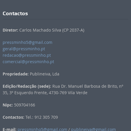
Contactos
Diretor:
Carlos Machado Silva (CP 2037-A)
pressminho5@gmail.com
geral@pressminho.pt
redacao@pressminho.pt
comercial@pressminho.pt
Propriedade:
Publineiva, Lda
Edição/Redacção (sede):
Rua Dr. Manuel Barbosa de Brito, nº
35, 3º Esquerdo Frente, 4730-769 Vila Verde
Nipc:
509704166
Contactos:
Tel.: 912 305 709
E-mail:
pressminho5@gmail.com
/
publineiva@gmail.com