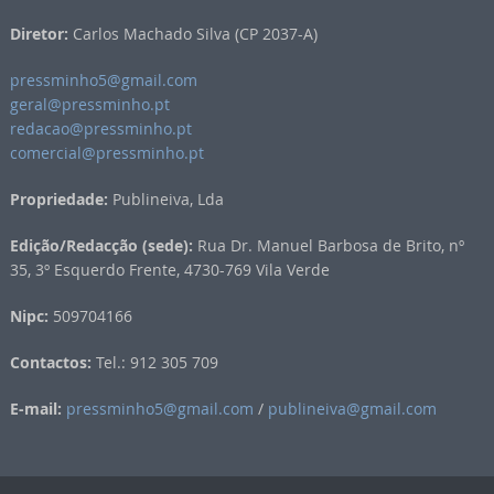
Diretor:
Carlos Machado Silva (CP 2037-A)
pressminho5@gmail.com
geral@pressminho.pt
redacao@pressminho.pt
comercial@pressminho.pt
Propriedade:
Publineiva, Lda
Edição/Redacção (sede):
Rua Dr. Manuel Barbosa de Brito, nº
35, 3º Esquerdo Frente, 4730-769 Vila Verde
Nipc:
509704166
Contactos:
Tel.: 912 305 709
E-mail:
pressminho5@gmail.com
/
publineiva@gmail.com