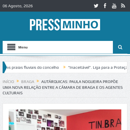
06 Agosto, 2026
Menu
praias fluviais do concelho
“Inaceitável”. Liga para a Proteção da 
ão de trânsito no IC2 em Alcobaça
Igreja do Castelo de Cerveira ass
INÍCIO
BRAGA
AUTÁRQUICAS: PAULA NOGUEIRA PROPÕE
UMA NOVA RELAÇÃO ENTRE A CÂMARA DE BRAGA E OS AGENTES
CULTURAIS