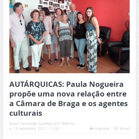
AUTÁRQUICAS: Paula Nogueira
propõe uma nova relação entre
a Câmara de Braga e os agentes
culturais
Autor:
Fernando Gualtieri (CP 7889-A)
a:
13 Setembro, 2017 - 11:28
Imprimir
Email