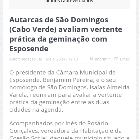
alunos cabo-verdianos
Autarcas de São Domingos
(Cabo Verde) avaliam vertente
prática da geminação com
Esposende
Autor:
Redação
a:
1 Maio, 2024 - 19:10
Imprimir
Email
O presidente da Câmara Municipal de
Esposende, Benjamim Pereira, e o seu
homólogo de São Domingos, Isaías Almeida
Varela, reuniram para avaliar a vertente
prática da geminação entre as duas
cidades na agenda.
Acompanhados por Inês do Rosário
Gonçalves, vereadora da Habitação e da
Coesão Social, daquele município situado a