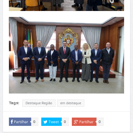
Tags:
Destaque Região
em destaque
Partilhar
Tweet
Partilhar
0
0
0