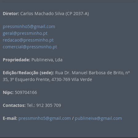
Diretor:
Carlos Machado Silva (CP 2037-A)
pressminho5@gmail.com
geral@pressminho.pt
redacao@pressminho.pt
comercial@pressminho.pt
Propriedade:
Publineiva, Lda
Edição/Redacção (sede):
Rua Dr. Manuel Barbosa de Brito, nº
35, 3º Esquerdo Frente, 4730-769 Vila Verde
Nipc:
509704166
Contactos:
Tel.: 912 305 709
E-mail:
pressminho5@gmail.com
/
publineiva@gmail.com