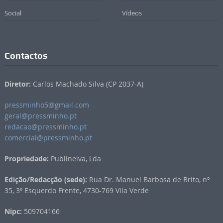
Social
Vídeos
Contactos
Diretor:
Carlos Machado Silva (CP 2037-A)
pressminho5@gmail.com
geral@pressminho.pt
redacao@pressminho.pt
comercial@pressminho.pt
Propriedade:
Publineiva, Lda
Edição/Redacção (sede):
Rua Dr. Manuel Barbosa de Brito, nº
35, 3º Esquerdo Frente, 4730-769 Vila Verde
Nipc:
509704166