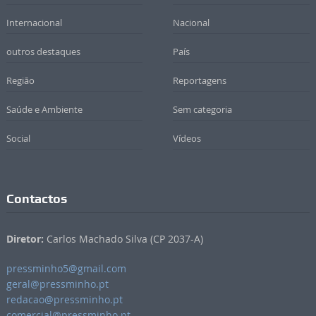
Internacional
Nacional
outros destaques
País
Região
Reportagens
Saúde e Ambiente
Sem categoria
Social
Vídeos
Contactos
Diretor:
Carlos Machado Silva (CP 2037-A)
pressminho5@gmail.com
geral@pressminho.pt
redacao@pressminho.pt
comercial@pressminho.pt