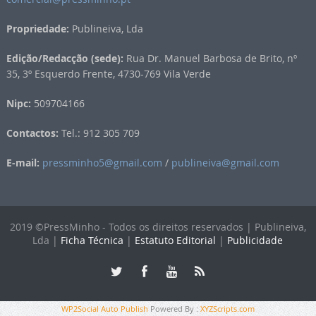
Propriedade:
Publineiva, Lda
Edição/Redacção (sede):
Rua Dr. Manuel Barbosa de Brito, nº
35, 3º Esquerdo Frente, 4730-769 Vila Verde
Nipc:
509704166
Contactos:
Tel.: 912 305 709
E-mail:
pressminho5@gmail.com
/
publineiva@gmail.com
2019 ©PressMinho - Todos os direitos reservados | Publineiva,
Lda |
Ficha Técnica
|
Estatuto Editorial
|
Publicidade
WP2Social Auto Publish
Powered By :
XYZScripts.com