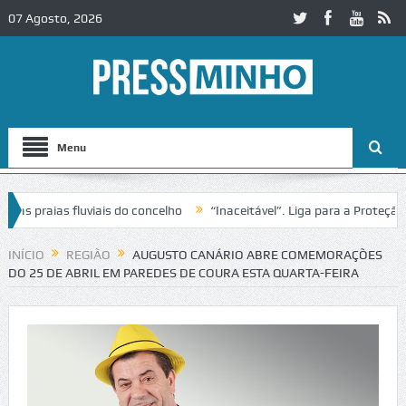
07 Agosto, 2026
Menu
raias fluviais do concelho
“Inaceitável”. Liga para a Proteção da N
o de trânsito no IC2 em Alcobaça
Igreja do Castelo de Cerveira asse
INÍCIO
REGIÃO
AUGUSTO CANÁRIO ABRE COMEMORAÇÕES
DO 25 DE ABRIL EM PAREDES DE COURA ESTA QUARTA-FEIRA