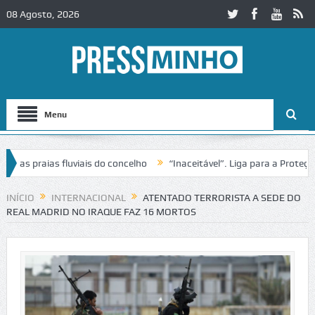
08 Agosto, 2026
Menu
s praias fluviais do concelho
“Inaceitável”. Liga para a Proteção d
ação de trânsito no IC2 em Alcobaça
Igreja do Castelo de Cerveira a
INÍCIO
INTERNACIONAL
ATENTADO TERRORISTA A SEDE DO
REAL MADRID NO IRAQUE FAZ 16 MORTOS