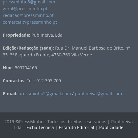
pressminho5@gmail.com
geral@pressminho.pt
redacao@pressminho.pt
comercial@pressminho.pt
Propriedade:
Publineiva, Lda
Edição/Redacção (sede):
Rua Dr. Manuel Barbosa de Brito, nº
35, 3º Esquerdo Frente, 4730-769 Vila Verde
Nipc:
509704166
Contactos:
Tel.: 912 305 709
E-mail:
pressminho5@gmail.com
/
publineiva@gmail.com
2019 ©PressMinho - Todos os direitos reservados | Publineiva,
Lda |
Ficha Técnica
|
Estatuto Editorial
|
Publicidade