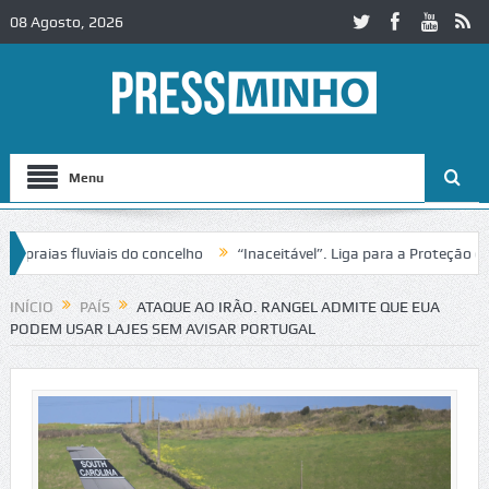
08 Agosto, 2026
Menu
as fluviais do concelho
“Inaceitável”. Liga para a Proteção da Nat
de trânsito no IC2 em Alcobaça
Igreja do Castelo de Cerveira assegu
INÍCIO
PAÍS
ATAQUE AO IRÃO. RANGEL ADMITE QUE EUA
PODEM USAR LAJES SEM AVISAR PORTUGAL