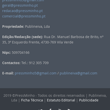
geral@pressminho.pt
redacao@pressminho.pt
comercial@pressminho.pt
Propriedade:
Publineiva, Lda
Edição/Redacção (sede):
Rua Dr. Manuel Barbosa de Brito, nº
35, 3º Esquerdo Frente, 4730-769 Vila Verde
Nipc:
509704166
Contactos:
Tel.: 912 305 709
E-mail:
pressminho5@gmail.com
/
publineiva@gmail.com
2019 ©PressMinho - Todos os direitos reservados | Publineiva,
Lda |
Ficha Técnica
|
Estatuto Editorial
|
Publicidade