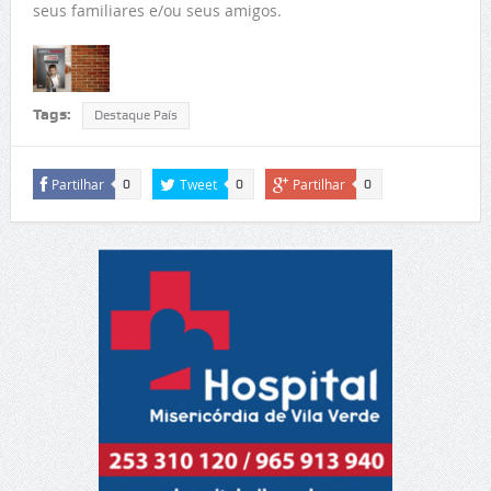
seus familiares e/ou seus amigos.
Tags:
Destaque País
Partilhar
Tweet
Partilhar
0
0
0