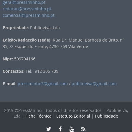
geral@pressminho.pt
redacao@pressminho.pt
comercial@pressminho.pt
Propriedade:
Publineiva, Lda
Edição/Redacção (sede):
Rua Dr. Manuel Barbosa de Brito, nº
35, 3º Esquerdo Frente, 4730-769 Vila Verde
Nipc:
509704166
Contactos:
Tel.: 912 305 709
E-mail:
pressminho5@gmail.com
/
publineiva@gmail.com
2019 ©PressMinho - Todos os direitos reservados | Publineiva,
Lda |
Ficha Técnica
|
Estatuto Editorial
|
Publicidade