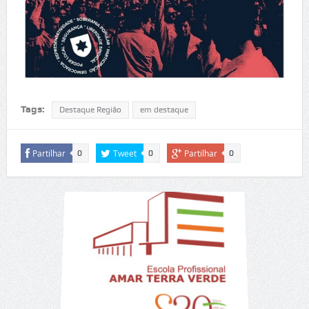
Tags:
Destaque Região
em destaque
Partilhar
Tweet
Partilhar
0
0
0