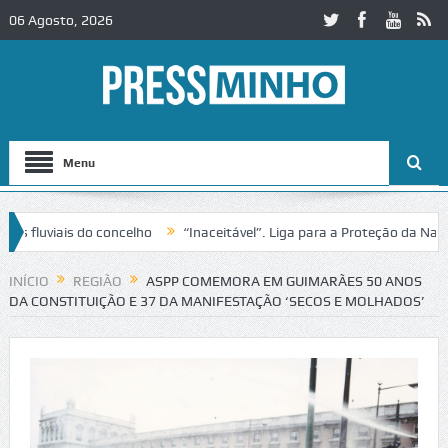
06 Agosto, 2026
Menu
viais do concelho
“Inaceitável”. Liga para a Proteção da Natureza 
sito no IC2 em Alcobaça
Igreja do Castelo de Cerveira assegura fina
INÍCIO
REGIÃO
ASPP COMEMORA EM GUIMARÃES 50 ANOS
DA CONSTITUIÇÃO E 37 DA MANIFESTAÇÃO ‘SECOS E MOLHADOS’