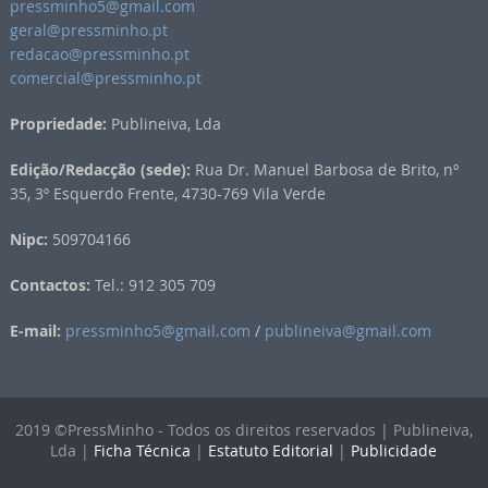
pressminho5@gmail.com
geral@pressminho.pt
redacao@pressminho.pt
comercial@pressminho.pt
Propriedade:
Publineiva, Lda
Edição/Redacção (sede):
Rua Dr. Manuel Barbosa de Brito, nº
35, 3º Esquerdo Frente, 4730-769 Vila Verde
Nipc:
509704166
Contactos:
Tel.: 912 305 709
E-mail:
pressminho5@gmail.com
/
publineiva@gmail.com
2019 ©PressMinho - Todos os direitos reservados | Publineiva,
Lda |
Ficha Técnica
|
Estatuto Editorial
|
Publicidade