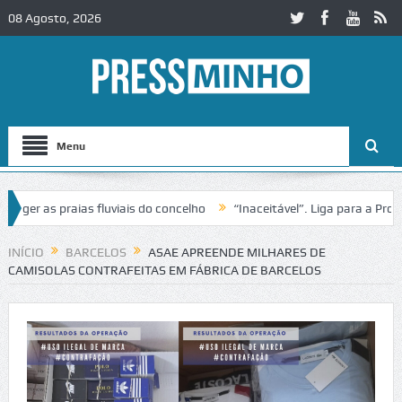
08 Agosto, 2026
Menu
r as praias fluviais do concelho
“Inaceitável”. Liga para a Proteçã
eração de trânsito no IC2 em Alcobaça
Igreja do Castelo de Cerveir
INÍCIO
BARCELOS
ASAE APREENDE MILHARES DE
CAMISOLAS CONTRAFEITAS EM FÁBRICA DE BARCELOS