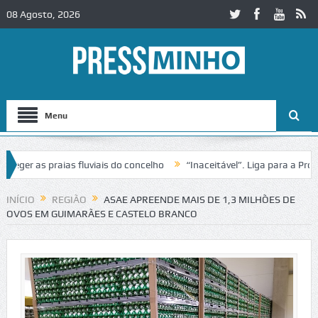
08 Agosto, 2026
Menu
r as praias fluviais do concelho
“Inaceitável”. Liga para a Proteçã
peração de trânsito no IC2 em Alcobaça
Igreja do Castelo de Cerveir
INÍCIO
REGIÃO
ASAE APREENDE MAIS DE 1,3 MILHÕES DE
OVOS EM GUIMARÃES E CASTELO BRANCO