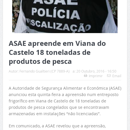
ASAE apreende em Viana do
Castelo 18 toneladas de
produtos de pesca
Autor:
Fernando Gualtieri (CP 7889-A)
a:
20 Outubro, 2016 - 16:50
Imprimir
Email
A Autoridade de Segurança Alimentar e Económica (ASAE)
anunciou esta quinta-feira a apreensão num entreposto
frigorífico em Viana de Castelo de 18 toneladas de
produtos de pesca congelados que se encontravam
armazenadas em instalações “não licenciadas”.
Em comunicado, a ASAE revelou que a apreensão,