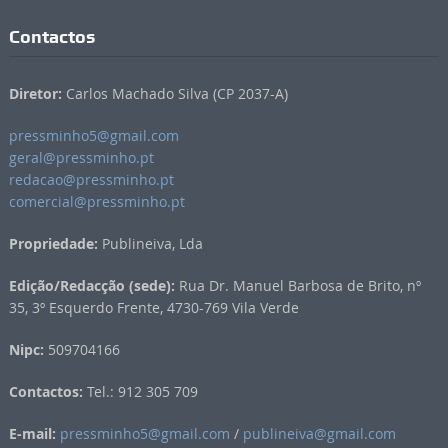
Contactos
Diretor:
Carlos Machado Silva (CP 2037-A)
pressminho5@gmail.com
geral@pressminho.pt
redacao@pressminho.pt
comercial@pressminho.pt
Propriedade:
Publineiva, Lda
Edição/Redacção (sede):
Rua Dr. Manuel Barbosa de Brito, nº
35, 3º Esquerdo Frente, 4730-769 Vila Verde
Nipc:
509704166
Contactos:
Tel.: 912 305 709
E-mail:
pressminho5@gmail.com
/
publineiva@gmail.com