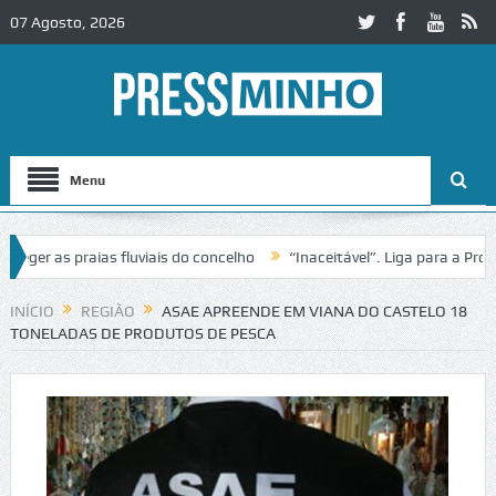
07 Agosto, 2026
Menu
er as praias fluviais do concelho
“Inaceitável”. Liga para a Proteç
operação de trânsito no IC2 em Alcobaça
Igreja do Castelo de Cerve
INÍCIO
REGIÃO
ASAE APREENDE EM VIANA DO CASTELO 18
TONELADAS DE PRODUTOS DE PESCA