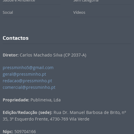
Saúde e Ambiente
Sem categoria
Social
Vídeos
Contactos
Diretor:
Carlos Machado Silva (CP 2037-A)
pressminho5@gmail.com
geral@pressminho.pt
redacao@pressminho.pt
comercial@pressminho.pt
Propriedade:
Publineiva, Lda
Edição/Redacção (sede):
Rua Dr. Manuel Barbosa de Brito, nº
35, 3º Esquerdo Frente, 4730-769 Vila Verde
Nipc:
509704166