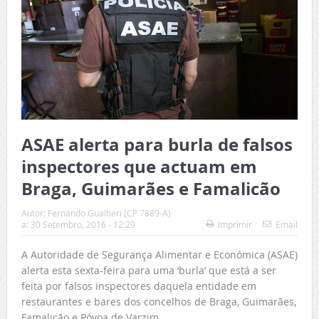
ASAE alerta para burla de falsos
inspectores que actuam em
Braga, Guimarães e Famalicão
Autor:
Fernando Gualtieri (CP 7889-A)
a:
30 Setembro, 2016 - 12:29
Imprimir
Email
A Autoridade de Segurança Alimentar e Económica (ASAE)
alerta esta sexta-feira para uma ‘burla’ que está a ser
feita por falsos inspectores daquela entidade em
restaurantes e bares dos concelhos de Braga, Guimarães,
Famalicão e Póvoa de Varzim.