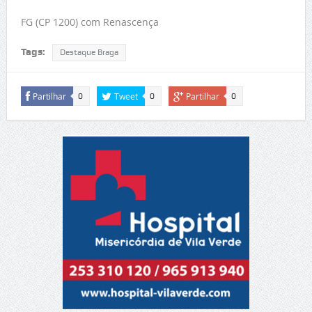
FG (CP 1200) com Renascença
Tags:
Destaque Braga
Partilhar
Tweet
Partilhar
0
0
0