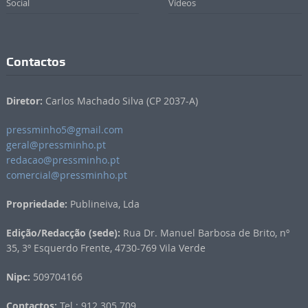
Social
Vídeos
Contactos
Diretor:
Carlos Machado Silva (CP 2037-A)
pressminho5@gmail.com
geral@pressminho.pt
redacao@pressminho.pt
comercial@pressminho.pt
Propriedade:
Publineiva, Lda
Edição/Redacção (sede):
Rua Dr. Manuel Barbosa de Brito, nº
35, 3º Esquerdo Frente, 4730-769 Vila Verde
Nipc:
509704166
Contactos:
Tel.: 912 305 709