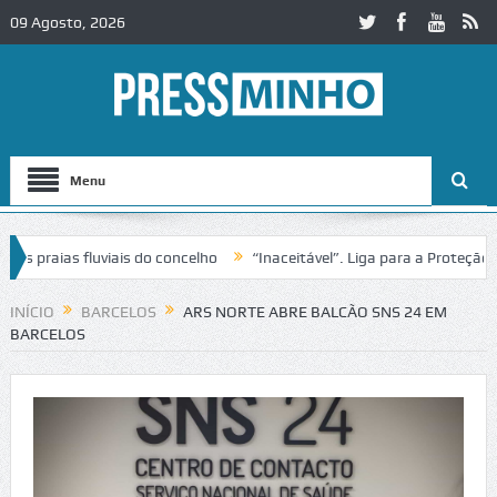
09 Agosto, 2026
Menu
praias fluviais do concelho
“Inaceitável”. Liga para a Proteção da 
ão de trânsito no IC2 em Alcobaça
Igreja do Castelo de Cerveira ass
INÍCIO
BARCELOS
ARS NORTE ABRE BALCÃO SNS 24 EM
BARCELOS