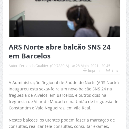
ARS Norte abre balcão SNS 24
em Barcelos
Autor:
Fernando Gualtieri (CP 7889-A)
a:
28 Maio, 2021 - 20:45
Imprimir
Email
A Administração Regional de Saúde do Norte (ARS Norte)
inaugurou esta sexta-feira um novo balcão SNS 24 na
freguesia de Alvelos, em Barcelos, e outros dois na
freguesia de Vilar de Maçada e na União de freguesia de
Constantim e Vale Nogueiras, em Vila Real.
Nestes balcões, os utentes podem fazer a marcação de
consultas, realizar tele-consultas, consultar exames,