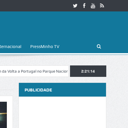
ternacional
PressMinho TV
Portugal no Parque Nacional da Peneda-Gerês
2:21:15
Esposende. Galaicofoli
PUBLICIDADE