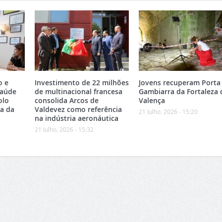
o e
Investimento de 22 milhões
Jovens recuperam Porta
Saúde
de multinacional francesa
Gambiarra da Fortaleza 
olo
consolida Arcos de
Valença
ea da
Valdevez como referência
21 Julho, 2026 - 15:20
na indústria aeronáutica
21 Julho, 2026 - 15:32