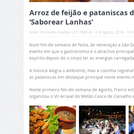
Arroz de feijão e patanisca
‘Saborear Lanhas’
Autor:
Fernando Gualtieri (CP 7889-A)
a:
8 Agosto, 2016 - 16:
Num fim-de-semana de festa, de veneração a São Ge
evento em que a gastronomia é o atractivo principa
espírito depois de o corpo ter as energias carregada
A música alegra o ambiente, mas a cozinha regional
as pataniscas em destaque principal neste evento in
Neste primeiro fim-de-semana de Agosto, Freiriz est
organizou o VII Arraial do Melão Casca de Carvalho