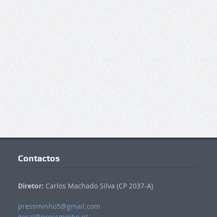
Contactos
Diretor:
Carlos Machado Silva (CP 2037-A)
pressminho5@gmail.com
geral@pressminho.pt