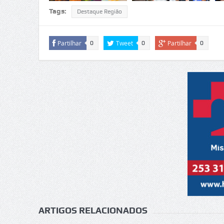
Tags:
Destaque Região
Partilhar
Tweet
Partilhar
0
0
0
ARTIGOS RELACIONADOS