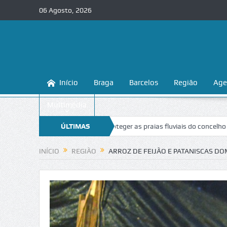
06 Agosto, 2026
Início
Braga
Barcelos
Região
Age
Multimédia
 ensina a conhecer e proteger as praias fluviais do concelho
ÚLTIMAS
“Inaceit
NOTÍCIAS
INÍCIO
REGIÃO
ARROZ DE FEIJÃO E PATANISCAS D