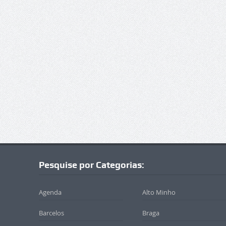
Pesquise por Categorias:
Agenda
Alto Minho
Barcelos
Braga