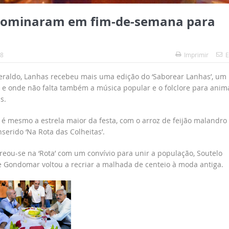
s dominaram em fim-de-semana para
18
Imprimir
E
raldo, Lanhas recebeu mais uma edição do ‘Saborear Lanhas’, um
l e onde não falta também a música popular e o folclore para anim
s.
 é mesmo a estrela maior da festa, com o arroz de feijão malandro
serido ‘Na Rota das Colheitas’.
reou-se na ‘Rota’ com um convívio para unir a população, Soutelo
 e Gondomar voltou a recriar a malhada de centeio à moda antiga.