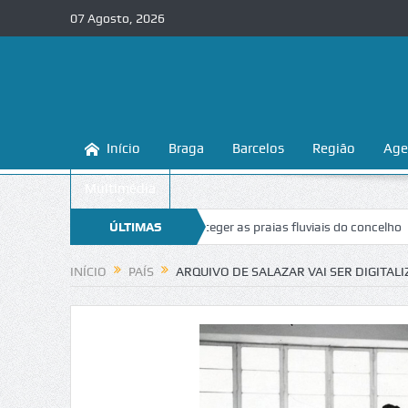
07 Agosto, 2026
Início
Braga
Barcelos
Região
Age
Multimédia
a ensina a conhecer e proteger as praias fluviais do concelho
ÚLTIMAS
“Inace
NOTÍCIAS
INÍCIO
PAÍS
ARQUIVO DE SALAZAR VAI SER DIGITALI