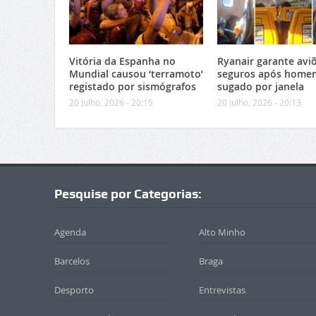
Vitória da Espanha no
Ryanair garante avi
Mundial causou ‘terramoto’
seguros após home
registado por sismógrafos
sugado por janela
20 Julho, 2026 - 20:15
20 Julho, 2026 - 20:13
Pesquise por Categorias:
Agenda
Alto Minho
Barcelos
Braga
Desporto
Entrevistas