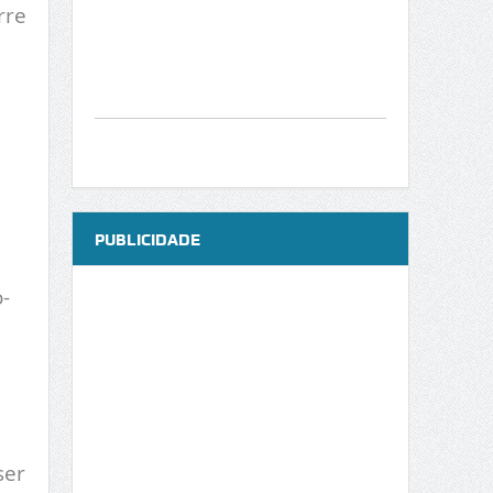
rre
PUBLICIDADE
-
ser