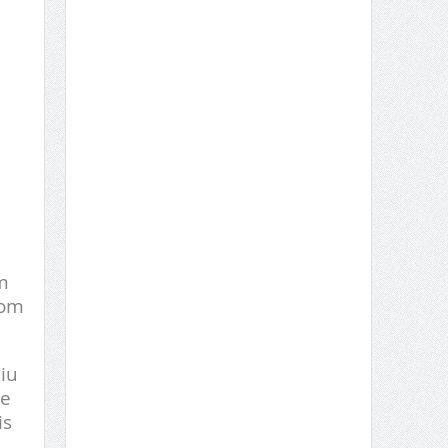
m
com
iu
de
is
.