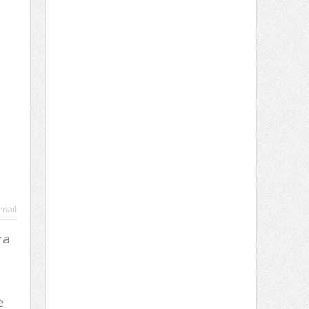
mail
ra
e