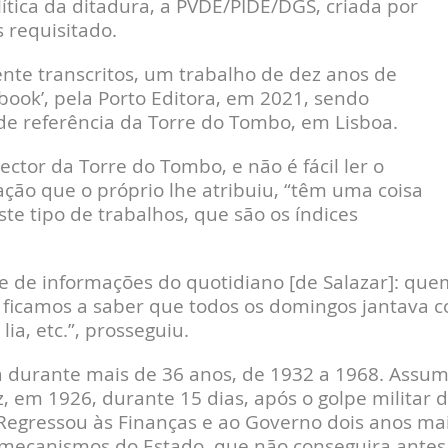
lítica da ditadura, a PVDE/PIDE/DGS, criada por
 requisitado.
mente transcritos, um trabalho de dez anos de
book’, pela Porto Editora, em 2021, sendo
 de referência da Torre do Tombo, em Lisboa.
rector da Torre do Tombo, e não é fácil ler o
nação que o próprio lhe atribuiu, “têm uma coisa
te tipo de trabalhos, que são os índices
e de informações do quotidiano [de Salazar]: que
 ficamos a saber que todos os domingos jantava 
lia, etc.”, prosseguiu.
a durante mais de 36 anos, de 1932 a 1968. Assum
z, em 1926, durante 15 dias, após o golpe militar 
 Regressou às Finanças e ao Governo dois anos ma
 mecanismos do Estado, que não conseguira antes