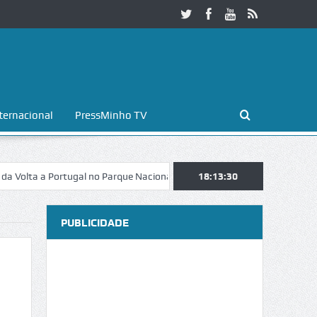
ternacional
PressMinho TV
a Portugal no Parque Nacional da Peneda-Gerês
18:13:31
Esposende. Galaicofol
PUBLICIDADE