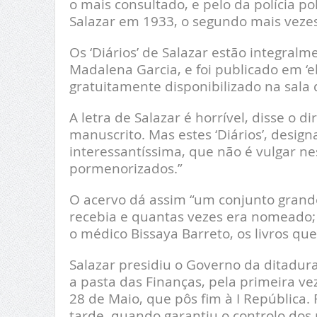
o mais consultado, e pelo da polícia po
Salazar em 1933, o segundo mais vezes
Os ‘Diários’ de Salazar estão integral
Madalena Garcia, e foi publicado em ‘e
gratuitamente disponibilizado na sala
A letra de Salazar é horrível, disse o di
manuscrito. Mas estes ‘Diários’, desig
interessantíssima, que não é vulgar nes
pormenorizados.”
O acervo dá assim “um conjunto grand
recebia e quantas vezes era nomeado;
o médico Bissaya Barreto, os livros que 
Salazar presidiu o Governo da ditadur
a pasta das Finanças, pela primeira ve
28 de Maio, que pôs fim à I República.
tarde, quando garantiu o controlo dos