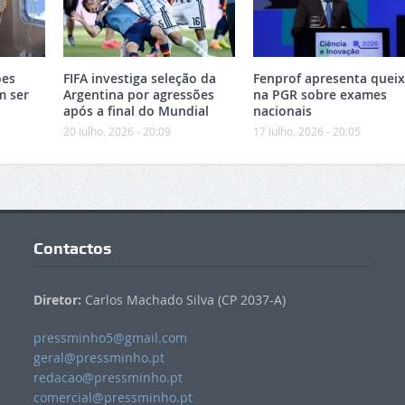
ões
FIFA investiga seleção da
Fenprof apresenta quei
m ser
Argentina por agressões
na PGR sobre exames
após a final do Mundial
nacionais
20 Julho, 2026 - 20:09
17 Julho, 2026 - 20:05
Contactos
Diretor:
Carlos Machado Silva (CP 2037-A)
pressminho5@gmail.com
geral@pressminho.pt
redacao@pressminho.pt
comercial@pressminho.pt