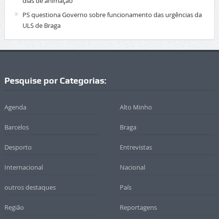
dias de animação
PS questiona Governo sobre funcionamento das urgências da
ULS de Braga
Pesquise por Categorias:
Agenda
Alto Minho
Barcelos
Braga
Desporto
Entrevistas
Internacional
Nacional
outros destaques
País
Região
Reportagens