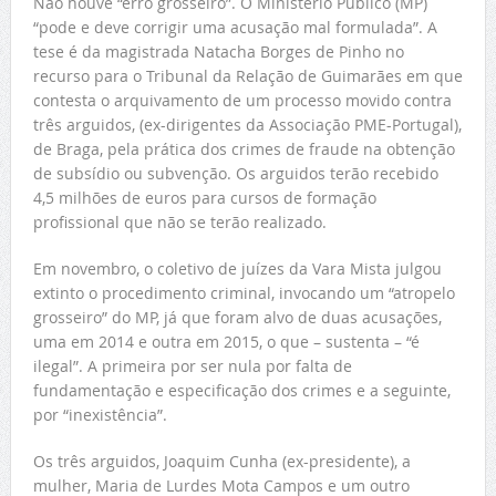
Não houve “erro grosseiro”. O Ministério Público (MP)
“pode e deve corrigir uma acusação mal formulada”. A
tese é da magistrada Natacha Borges de Pinho no
recurso para o Tribunal da Relação de Guimarães em que
contesta o arquivamento de um processo movido contra
três arguidos, (ex-dirigentes da Associação PME-Portugal),
de Braga, pela prática dos crimes de fraude na obtenção
de subsídio ou subvenção. Os arguidos terão recebido
4,5 milhões de euros para cursos de formação
profissional que não se terão realizado.
Em novembro, o coletivo de juízes da Vara Mista julgou
extinto o procedimento criminal, invocando um “atropelo
grosseiro” do MP, já que foram alvo de duas acusações,
uma em 2014 e outra em 2015, o que – sustenta – “é
ilegal”. A primeira por ser nula por falta de
fundamentação e especificação dos crimes e a seguinte,
por “inexistência”.
Os três arguidos, Joaquim Cunha (ex-presidente), a
mulher, Maria de Lurdes Mota Campos e um outro