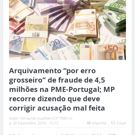
Arquivamento “por erro
grosseiro” de fraude de 4,5
milhões na PME-Portugal; MP
recorre dizendo que deve
corrigir acusação mal feita
Autor:
Fernando Gualtieri (CP 7889-A)
a:
30 Dezembro, 2016 - 15:15
Imprimir
Email