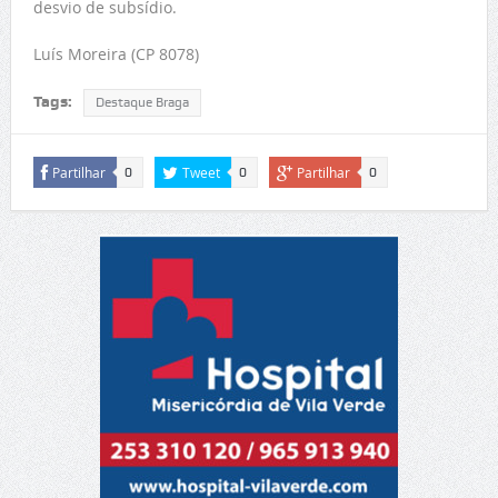
desvio de subsídio.
Luís Moreira (CP 8078)
Tags:
Destaque Braga
Partilhar
Tweet
Partilhar
0
0
0