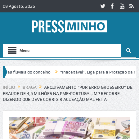
09 Agosto, 2026
Menu
fluviais do concelho
“Inaceitável”. Liga para a Proteção da Nature
trânsito no IC2 em Alcobaça
Igreja do Castelo de Cerveira assegura 
INÍCIO
BRAGA
ARQUIVAMENTO “POR ERRO GROSSEIRO” DE
FRAUDE DE 4,5 MILHÕES NA PME-PORTUGAL; MP RECORRE
DIZENDO QUE DEVE CORRIGIR ACUSAÇÃO MAL FEITA