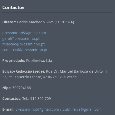
Contactos
Diretor:
Carlos Machado Silva (CP 2037-A)
pressminho5@gmail.com
geral@pressminho.pt
redacao@pressminho.pt
comercial@pressminho.pt
Propriedade:
Publineiva, Lda
Edição/Redacção (sede):
Rua Dr. Manuel Barbosa de Brito, nº
35, 3º Esquerdo Frente, 4730-769 Vila Verde
Nipc:
509704166
Contactos:
Tel.: 912 305 709
E-mail:
pressminho5@gmail.com
/
publineiva@gmail.com