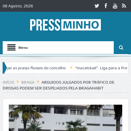
08 Agosto, 2026
Menu
r as praias fluviais do concelho
“Inaceitável”. Liga para a Proteçã
peração de trânsito no IC2 em Alcobaça
Igreja do Castelo de Cerveir
INÍCIO
BRAGA
ARGUIDOS JULGADOS POR TRÁFICO DE
DROGAS PODEM SER DESPEJADOS PELA BRAGAHABIT