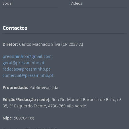
Social
Vídeos
Contactos
Diretor:
Carlos Machado Silva (CP 2037-A)
pressminho5@gmail.com
geral@pressminho.pt
redacao@pressminho.pt
comercial@pressminho.pt
Propriedade:
Publineiva, Lda
Edição/Redacção (sede):
Rua Dr. Manuel Barbosa de Brito, nº
35, 3º Esquerdo Frente, 4730-769 Vila Verde
Nipc:
509704166