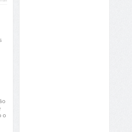
mail
s
ão
e
o o