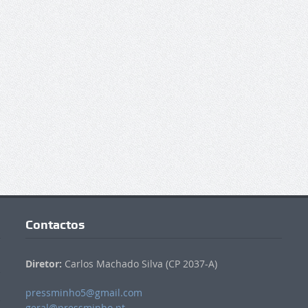
Contactos
Diretor:
Carlos Machado Silva (CP 2037-A)
pressminho5@gmail.com
geral@pressminho.pt