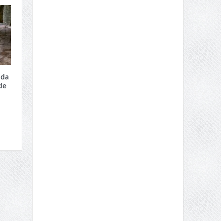
 da
de