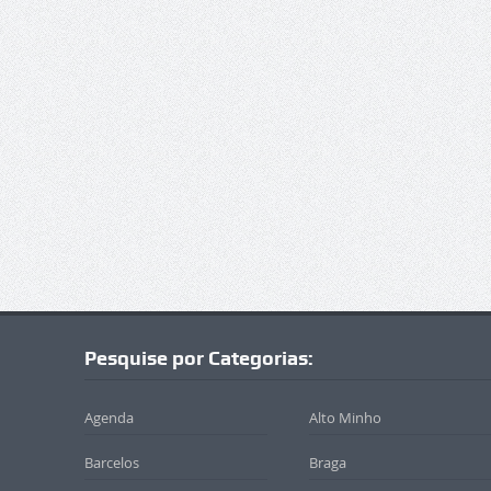
Pesquise por Categorias:
Agenda
Alto Minho
Barcelos
Braga