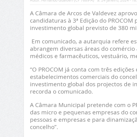
Autor:
Fernando Gualtieri (CP 7889-A)
a:
24 Janeiro, 2024 - 18
A Câmara de Arcos de Valdevez aprovo
candidaturas à 3ª Edição do PROCOM 
investimento global previsto de 380 mi
Em comunicado, a autarquia refere est
abrangem diversas áreas do comércio 
médicos e farmacêuticos, vestuário, mer
“O PROCOM já conta com três edições d
estabelecimentos comerciais do concel
investimento global dos projectos de i
recorda o comunicado.
A Câmara Municipal pretende com o P
das micro e pequenas empresas do comé
pessoas e empresas e para dinamizaçã
concelho”.