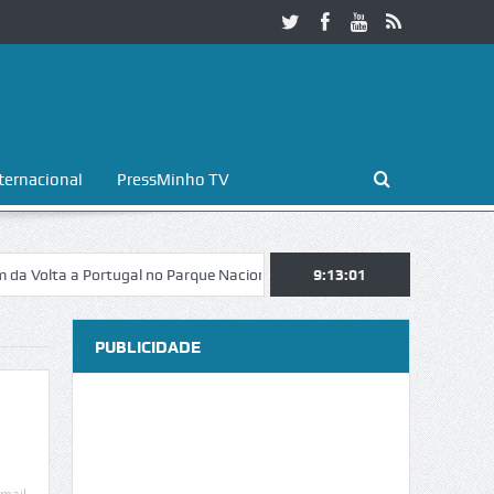
ternacional
PressMinho TV
a a Portugal no Parque Nacional da Peneda-Gerês
9:13:02
Esposende. Galaico
PUBLICIDADE