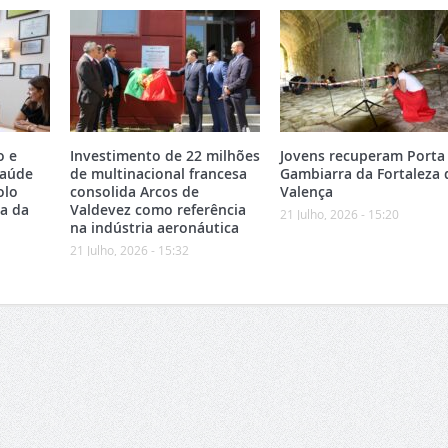
o e
Investimento de 22 milhões
Jovens recuperam Porta
Saúde
de multinacional francesa
Gambiarra da Fortaleza 
olo
consolida Arcos de
Valença
ea da
Valdevez como referência
21 Julho, 2026 - 15:20
na indústria aeronáutica
21 Julho, 2026 - 15:32