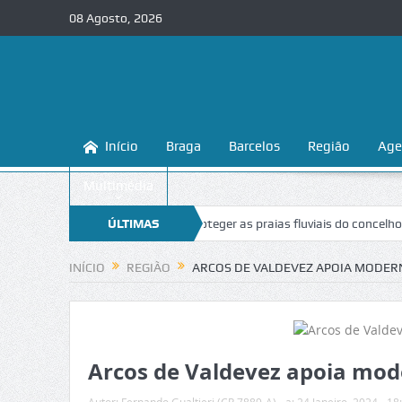
08 Agosto, 2026
Início
Braga
Barcelos
Região
Age
Multimédia
raga ensina a conhecer e proteger as praias fluviais do concelho
ÚLTIMAS
“In
NOTÍCIAS
INÍCIO
REGIÃO
ARCOS DE VALDEVEZ APOIA MODER
Arcos de Valdevez apoia mod