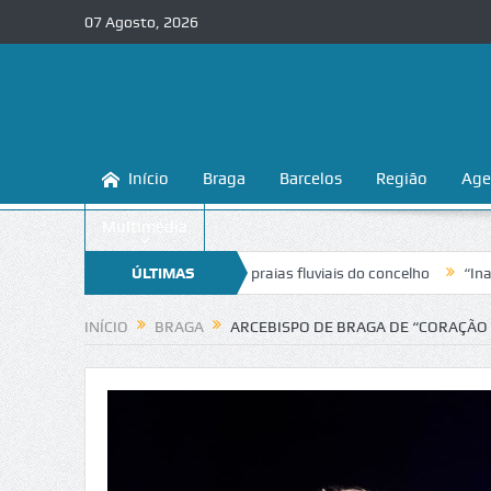
07 Agosto, 2026
Início
Braga
Barcelos
Região
Age
Multimédia
conhecer e proteger as praias fluviais do concelho
ÚLTIMAS
“Inaceitável”. Li
NOTÍCIAS
INÍCIO
BRAGA
ARCEBISPO DE BRAGA DE “CORAÇÃO 