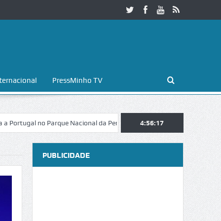
ternacional
PressMinho TV
no Parque Nacional da Peneda-Gerês
Esposende. Galaicofolia atrai ma
4:56:18
PUBLICIDADE