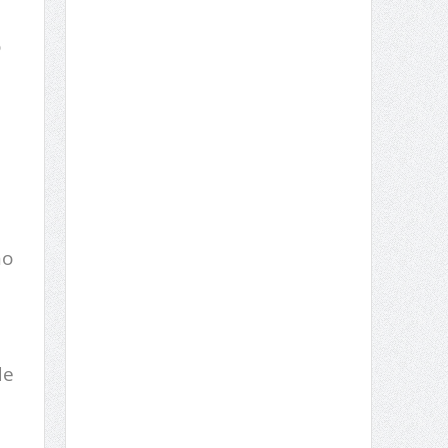
o
no
de