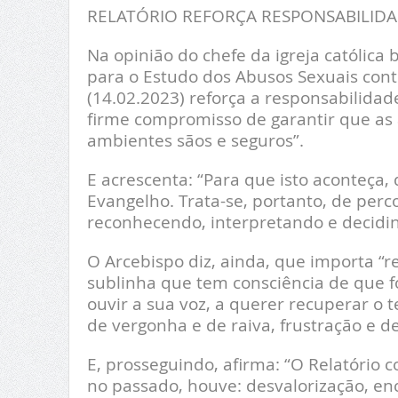
RELATÓRIO REFORÇA RESPONSABILID
Na opinião do chefe da igreja católica
para o Estudo dos Abusos Sexuais contr
(14.02.2023) reforça a responsabilid
firme compromisso de garantir que as
ambientes sãos e seguros”.
E acrescenta: “Para que isto aconteça,
Evangelho. Trata-se, portanto, de perc
reconhecendo, interpretando e decidi
O Arcebispo diz, ainda, que importa “
sublinha que tem consciência de que f
ouvir a sua voz, a querer recuperar o
de vergonha e de raiva, frustração e d
E, prosseguindo, afirma: “O Relatório 
no passado, houve: desvalorização, en