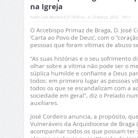
na Igreja
Autor:
Luís Moreira (CP 7839-A)
a:
23 Março, 2023 - 18:11
O Arcebispo Primaz de Braga, D. José C
‘Carta ao Povo de Deus’, com o “coraçã
pessoas que foram vítimas de abuso s
“As suas histórias e o seu sofrimento 
olhar sobre a vítima não pode ser o 
súplica humilde e confiante a Deus p
todos: em primeiro lugar as pessoas v
todos os que se escandalizam com a ac
sociedade em geral”, diz o Prelado n
auxiliares.
José Cordeiro anuncia, a propósito, q
Vulneráveis da Arquidiocese de Braga 
acompanhar todos os que possam ter s