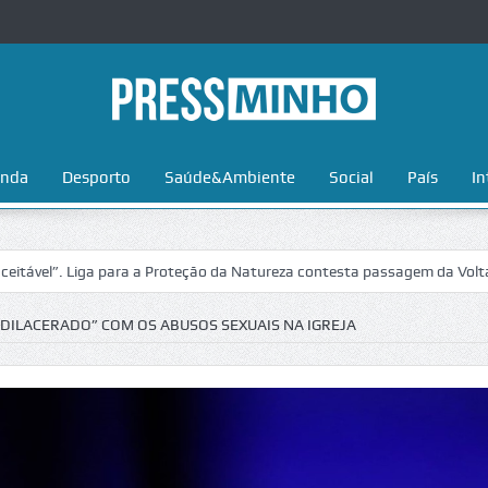
nda
Desporto
Saúde&Ambiente
Social
País
In
ga para a Proteção da Natureza contesta passagem da Volta a Portugal 
DILACERADO” COM OS ABUSOS SEXUAIS NA IGREJA