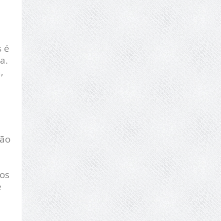
s é
a.
,
não
dos
e