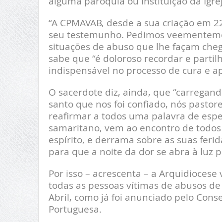
alguma paróquia ou instituição da Igrej
“A CPMAVAB, desde a sua criação em 2
seu testemunho. Pedimos veementeme
situações de abuso que lhe façam cheg
sabe que “é doloroso recordar e partil
indispensável no processo de cura e 
O sacerdote diz, ainda, que “carregan
santo que nos foi confiado, nós pasto
reafirmar a todos uma palavra de espe
samaritano, vem ao encontro de todos
espírito, e derrama sobre as suas feri
para que a noite da dor se abra à luz p
Por isso – acrescenta – a Arquidiocese
todas as pessoas vítimas de abusos de 
Abril, como já foi anunciado pelo Con
Portuguesa.