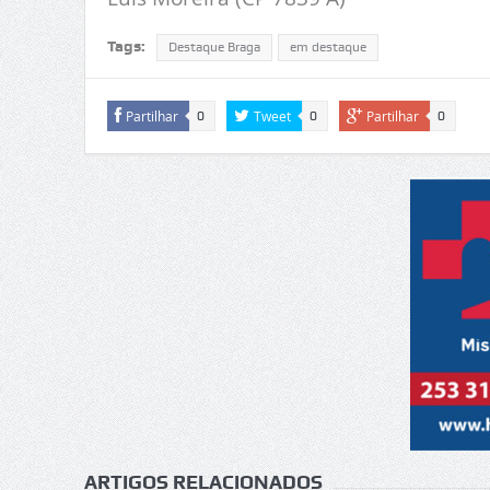
Tags:
Destaque Braga
em destaque
Partilhar
Tweet
Partilhar
0
0
0
ARTIGOS RELACIONADOS