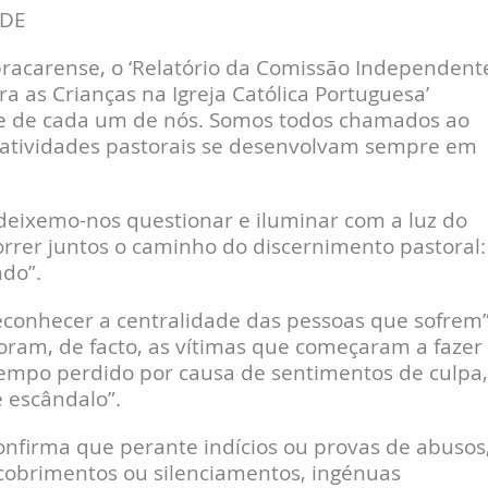
ADE
 bracarense, o ‘Relatório da Comissão Independent
a as Crianças na Igreja Católica Portuguesa’
ade de cada um de nós. Somos todos chamados ao
 atividades pastorais se desenvolvam sempre em
 deixemo-nos questionar e iluminar com a luz do
orrer juntos o caminho do discernimento pastoral:
ndo”.
reconhecer a centralidade das pessoas que sofrem”
oram, de facto, as vítimas que começaram a fazer
 tempo perdido por causa de sentimentos de culpa,
e escândalo”.
confirma que perante indícios ou provas de abusos
cobrimentos ou silenciamentos, ingénuas