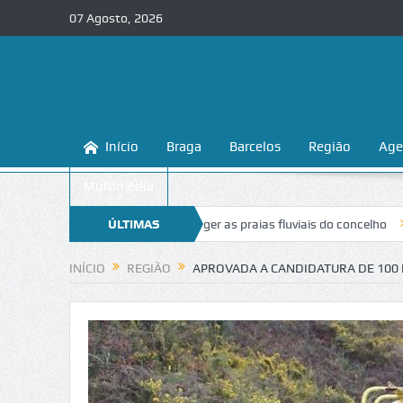
07 Agosto, 2026
Início
Braga
Barcelos
Região
Age
Multimédia
ensina a conhecer e proteger as praias fluviais do concelho
ÚLTIMAS
“Inaceit
NOTÍCIAS
INÍCIO
REGIÃO
APROVADA A CANDIDATURA DE 100 