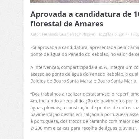
Aprovada a candidatura de 10
florestal de Amares
Autor:
Fernando Gualtieri (CP 7889-A)
a:
23 Maio, 2017 - 17:0
Foi aprovada a candidatura, apresentada pela Câma
ponto de água do Penedo do Rebolão, no valor de ce
A intervenção, comparticipada a 85%, integra um con
acesso ao ponto de água do Penedo Rebolão, o qual 
Baldios de Bouro Santa Marta e Bouro Santa Maria.
“Dos trabalhos a realizar destacam-se: o reperfilam
4m, incluindo a requalificação de pavimentos por f
águas pluviais; a construção de pontos de entrecru
pavimentação destas em calçada à portuguesa asse
à portuguesa, dos troços de caminho com maior dec
Ø 200 mm e caixas para recolha de águas pluviais”,