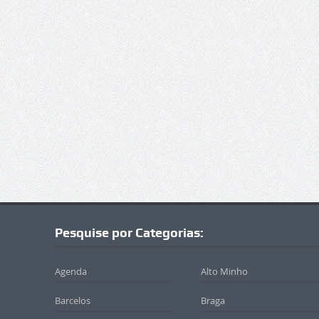
Pesquise por Categorias:
Agenda
Alto Minho
Barcelos
Braga