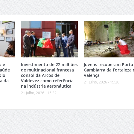
o e
Investimento de 22 milhões
Jovens recuperam Porta
Saúde
de multinacional francesa
Gambiarra da Fortaleza 
olo
consolida Arcos de
Valença
ea da
Valdevez como referência
21 Julho, 2026 - 15:20
na indústria aeronáutica
21 Julho, 2026 - 15:32