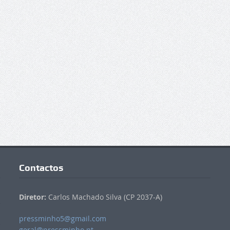
Contactos
Diretor:
Carlos Machado Silva (CP 2037-A)
pressminho5@gmail.com
geral@pressminho.pt