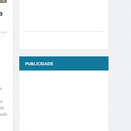
a
mail
PUBLICIDADE
e
e
 e
da
mido