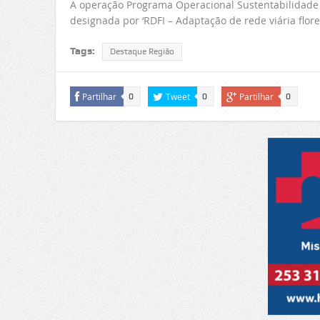
A operação Programa Operacional Sustentabilidade 
designada por ‘RDFI – Adaptação de rede viária flor
Tags:
Destaque Região
Partilhar
Tweet
Partilhar
0
0
0