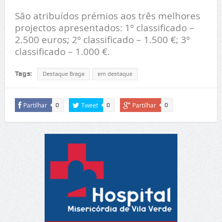
São atribuídos prémios aos três melhores
projectos apresentados: 1º classificado –
2.500 euros; 2º classificado – 1.500 €; 3º
classificado – 1.000 €.
Tags:
Destaque Braga
em destaque
Partilhar
Tweet
Partilhar
0
0
0