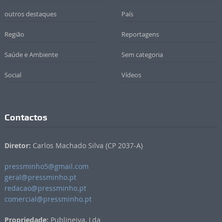
outros destaques
País
Região
Reportagens
Saúde e Ambiente
Sem categoria
Social
Vídeos
Contactos
Diretor:
Carlos Machado Silva (CP 2037-A)
pressminho5@gmail.com
geral@pressminho.pt
redacao@pressminho.pt
comercial@pressminho.pt
Propriedade:
Publineiva, Lda