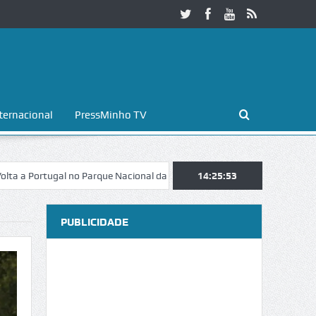
ternacional
PressMinho TV
ugal no Parque Nacional da Peneda-Gerês
14:25:54
Esposende. Galaicofolia at
PUBLICIDADE