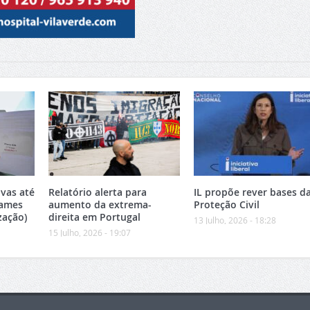
vas até
Relatório alerta para
IL propõe rever bases d
xames
aumento da extrema-
Proteção Civil
zação)
direita em Portugal
13 Julho, 2026 - 18:28
15 Julho, 2026 - 19:07