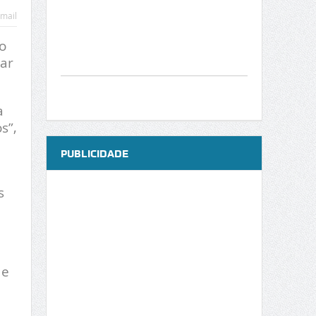
mail
o
tar
a
s”,
PUBLICIDADE
s
 e