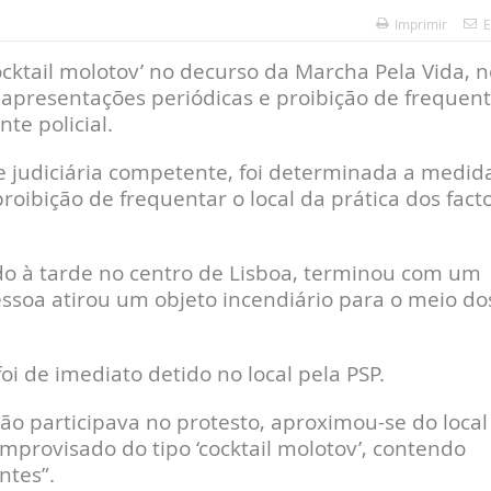
Imprimir
E
cktail molotov’ no decurso da Marcha Pela Vida, n
a apresentações periódicas e proibição de frequen
te policial.
e judiciária competente, foi determinada a medid
oibição de frequentar o local da prática dos facto
do à tarde no centro de Lisboa, terminou com um
ssoa atirou um objeto incendiário para o meio do
 de imediato detido no local pela PSP.
ão participava no protesto, aproximou-se do local
provisado do tipo ‘cocktail molotov’, contendo
ntes”.