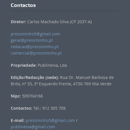
Contactos
Diretor:
Carlos Machado Silva (CP 2037-A)
pressminho5@gmail.com
geral@pressminho.pt
redacao@pressminho.pt
comercial@pressminho.pt
Propriedade:
Publineiva, Lda
Edição/Redacção (sede):
Rua Dr. Manuel Barbosa de
Brito, nº 35, 3º Esquerdo Frente, 4730-769 Vila Verde
Nipc:
509704166
Contactos:
Tel.: 912 305 709
E-mail:
pressminho5@gmail.com
/
publineiva@gmail.com