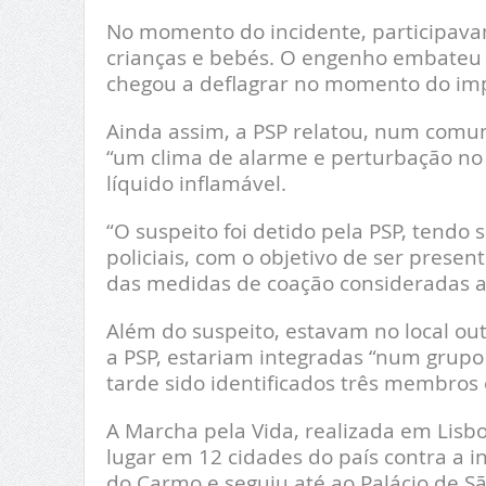
No momento do incidente, participavam
crianças e bebés. O engenho embateu 
chegou a deflagrar no momento do im
Ainda assim, a PSP relatou, num comu
“um clima de alarme e perturbação no 
líquido inflamável.
“O suspeito foi detido pela PSP, tendo
policiais, com o objetivo de ser prese
das medidas de coação consideradas 
Além do suspeito, estavam no local ou
a PSP, estariam integradas “num grup
tarde sido identificados três membros 
A Marcha pela Vida, realizada em Lisb
lugar em 12 cidades do país contra a 
do Carmo e seguiu até ao Palácio de S