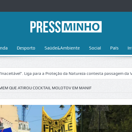
nda
Desporto
Saúde&Ambiente
Social
País
In
”. Liga para a Proteção da Natureza contesta passagem da Volta a Port
MEM QUE ATIROU COCKTAIL MOLOTOV EM MANIF