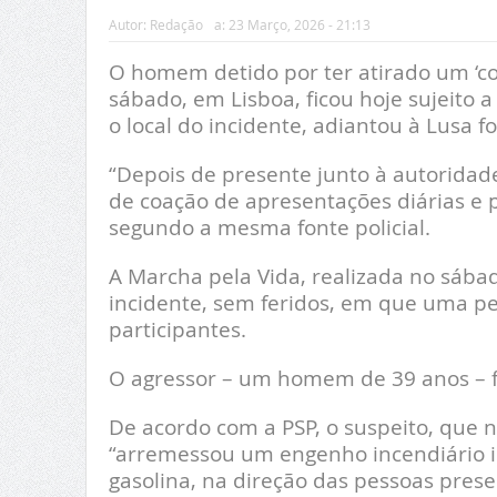
Autor:
Redação
a:
23 Março, 2026 - 21:13
O homem detido por ter atirado um ‘co
sábado, em Lisboa, ficou hoje sujeito 
o local do incidente, adiantou à Lusa fon
“Depois de presente junto à autoridad
de coação de apresentações diárias e pr
segundo a mesma fonte policial.
A Marcha pela Vida, realizada no sába
incidente, sem feridos, em que uma pe
participantes.
O agressor – um homem de 39 anos – foi
De acordo com a PSP, o suspeito, que n
“arremessou um engenho incendiário im
gasolina, na direção das pessoas prese