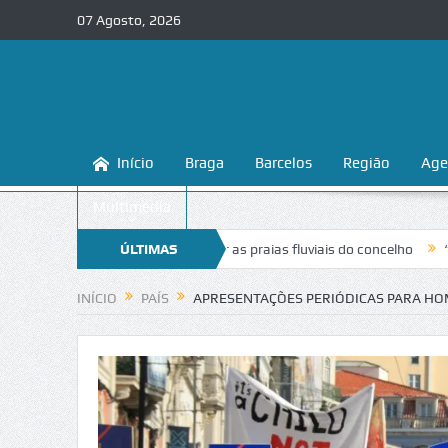
07 Agosto, 2026
Início
Braga
Barcelos
Região
Age
Multimédia
ina a conhecer e proteger as praias fluviais do concelho
ÚLTIMAS
“Inaceitável
NOTÍCIAS
INÍCIO
PAÍS
APRESENTAÇÕES PERIÓDICAS PARA HO