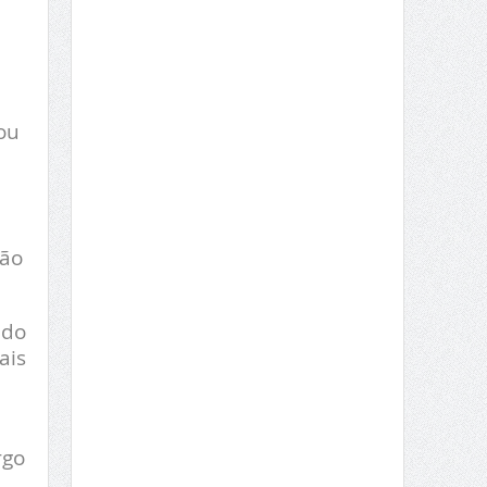
ou
ção
ndo
ais
rgo