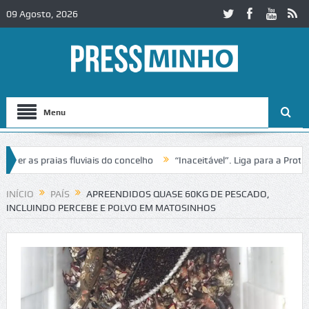
09 Agosto, 2026
Menu
 as praias fluviais do concelho
“Inaceitável”. Liga para a Proteção
eração de trânsito no IC2 em Alcobaça
Igreja do Castelo de Cerveira
INÍCIO
PAÍS
APREENDIDOS QUASE 60KG DE PESCADO,
INCLUINDO PERCEBE E POLVO EM MATOSINHOS