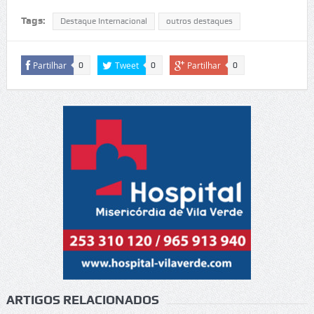
Tags:
Destaque Internacional
outros destaques
Partilhar
Tweet
Partilhar
0
0
0
ARTIGOS RELACIONADOS