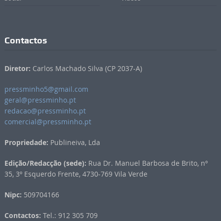
Contactos
Diretor:
Carlos Machado Silva (CP 2037-A)
pressminho5@gmail.com
geral@pressminho.pt
redacao@pressminho.pt
comercial@pressminho.pt
Propriedade:
Publineiva, Lda
Edição/Redacção (sede):
Rua Dr. Manuel Barbosa de Brito, nº
35, 3º Esquerdo Frente, 4730-769 Vila Verde
Nipc:
509704166
Contactos:
Tel.: 912 305 709