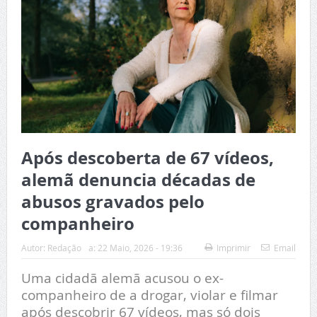
Após descoberta de 67 vídeos,
alemã denuncia décadas de
abusos gravados pelo
companheiro
Autor:
Redação
a:
22 Maio, 2026 - 19:36
Imprimir
Email
Uma cidadã alemã acusou o ex-
companheiro de a drogar, violar e filmar
após descobrir 67 vídeos, mas só dois