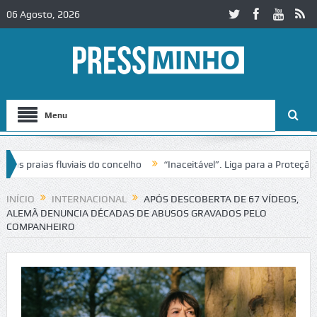
06 Agosto, 2026
Menu
raias fluviais do concelho
“Inaceitável”. Liga para a Proteção da N
o de trânsito no IC2 em Alcobaça
Igreja do Castelo de Cerveira asse
INÍCIO
INTERNACIONAL
APÓS DESCOBERTA DE 67 VÍDEOS,
ALEMÃ DENUNCIA DÉCADAS DE ABUSOS GRAVADOS PELO
COMPANHEIRO