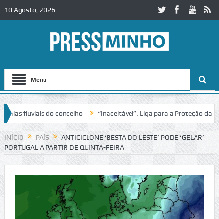
10 Agosto, 2026
Menu
fluviais do concelho
“Inaceitável”. Liga para a Proteção da Nature
trânsito no IC2 em Alcobaça
Igreja do Castelo de Cerveira assegura 
INÍCIO
PAÍS
ANTICICLONE ‘BESTA DO LESTE’ PODE ‘GELAR’
PORTUGAL A PARTIR DE QUINTA-FEIRA