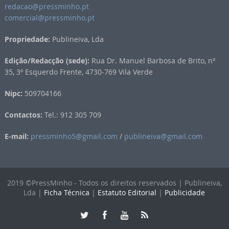
redacao@pressminho.pt
comercial@pressminho.pt
Propriedade:
Publineiva, Lda
Edição/Redacção (sede):
Rua Dr. Manuel Barbosa de Brito, nº
35, 3º Esquerdo Frente, 4730-769 Vila Verde
Nipc:
509704166
Contactos:
Tel.: 912 305 709
E-mail:
pressminho5@gmail.com
/
publineiva@gmail.com
2019 ©PressMinho - Todos os direitos reservados | Publineiva,
Lda |
Ficha Técnica
|
Estatuto Editorial
|
Publicidade