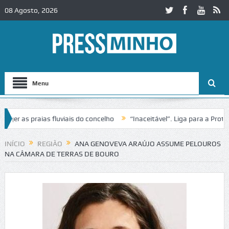
08 Agosto, 2026
Menu
 as praias fluviais do concelho
“Inaceitável”. Liga para a Proteção
eração de trânsito no IC2 em Alcobaça
Igreja do Castelo de Cerveira
INÍCIO
REGIÃO
ANA GENOVEVA ARAÚJO ASSUME PELOUROS
NA CÂMARA DE TERRAS DE BOURO