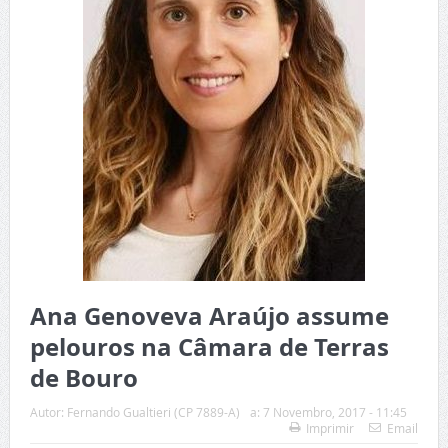
Ana Genoveva Araújo assume
pelouros na Câmara de Terras
de Bouro
Autor:
Fernando Gualtieri (CP 7889-A)
a:
7 Novembro, 2017 - 11:45
Imprimir
Email