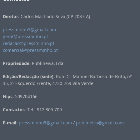
Diretor:
Carlos Machado Silva (CP 2037-A)
pressminho5@gmail.com
geral@pressminho.pt
redacao@pressminho.pt
comercial@pressminho.pt
Propriedade:
Publineiva, Lda
Edição/Redacção (sede):
Rua Dr. Manuel Barbosa de Brito, nº
35, 3º Esquerdo Frente, 4730-769 Vila Verde
Nipc:
509704166
Contactos:
Tel.: 912 305 709
E-mail:
pressminho5@gmail.com
/
publineiva@gmail.com