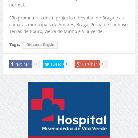
normal.
São promotores deste projecto o Hospital de Braga e as
câmaras municipais de Amares, Braga, Póvoa de Lanhoso,
Terras de Bouro, Vieira do Minho e Vila Verde.
Tags:
Destaque Região
Partilhar
Tweet
Partilhar
0
0
0