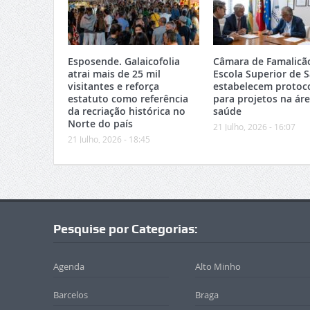
Esposende. Galaicofolia
Câmara de Famalicã
atrai mais de 25 mil
Escola Superior de 
visitantes e reforça
estabelecem protoc
estatuto como referência
para projetos na ár
da recriação histórica no
saúde
Norte do país
21 Julho, 2026 - 16:07
21 Julho, 2026 - 18:45
Pesquise por Categorias:
Agenda
Alto Minho
Barcelos
Braga