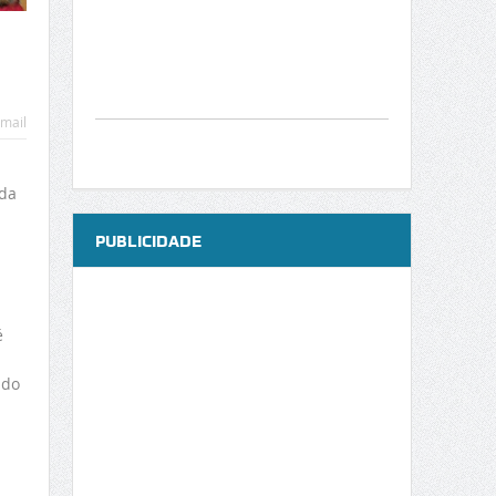
mail
ida
PUBLICIDADE
é
ado