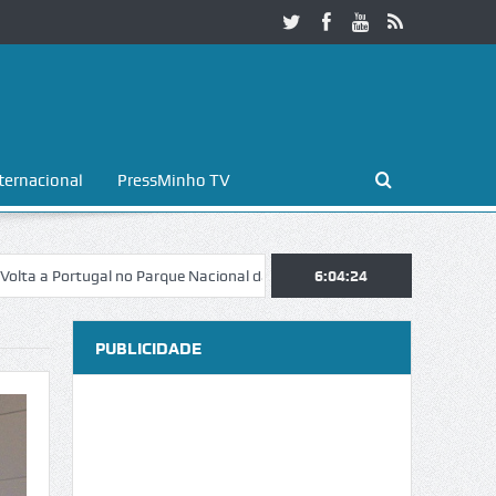
ternacional
PressMinho TV
tugal no Parque Nacional da Peneda-Gerês
6:04:25
Esposende. Galaicofolia a
PUBLICIDADE