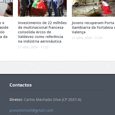
o e
Investimento de 22 milhões
Jovens recuperam Porta
Saúde
de multinacional francesa
Gambiarra da Fortaleza 
olo
consolida Arcos de
Valença
ea da
Valdevez como referência
21 Julho, 2026 - 15:20
na indústria aeronáutica
21 Julho, 2026 - 15:32
Contactos
Diretor:
Carlos Machado Silva (CP 2037-A)
pressminho5@gmail.com