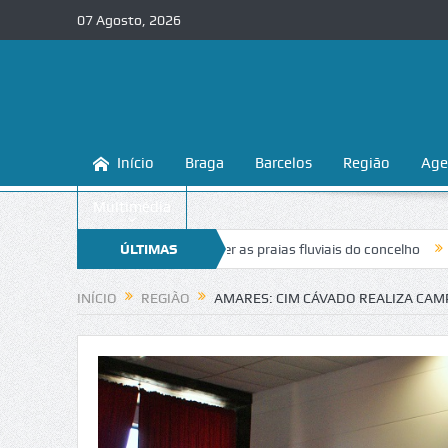
07 Agosto, 2026
Início
Braga
Barcelos
Região
Age
Multimédia
sina a conhecer e proteger as praias fluviais do concelho
ÚLTIMAS
“Inaceitáve
NOTÍCIAS
INÍCIO
REGIÃO
AMARES: CIM CÁVADO REALIZA CA