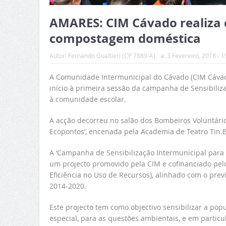
AMARES: CIM Cávado realiza 
compostagem doméstica
Autor:
Fernando Gualtieri (CP 7889-A)
a:
3 Fevereiro, 2018 - 1
A Comunidade Intermunicipal do Cávado (CIM Cávado
início à primeira sessão da campanha de Sensibiliz
à comunidade escolar.
A acção decorreu no salão dos Bombeiros Voluntário
Ecopontos’, encenada pela Academia de Teatro Tin.B
A ‘Campanha de Sensibilização Intermunicipal para
um projecto promovido pela CIM e cofinanciado pe
Eficiência no Uso de Recursos), alinhado com o prev
2014-2020.
Este projecto tem como objectivo sensibilizar a po
especial, para as questões ambientais, e em particu