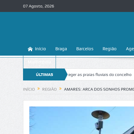
07 Agosto, 2026
Início
Braga
Barcelos
Região
Age
Multimédia
a ensina a conhecer e proteger as praias fluviais do concelho
ÚLTIMAS
“Inacei
NOTÍCIAS
INÍCIO
REGIÃO
AMARES: ARCA DOS SONHOS PROMOV