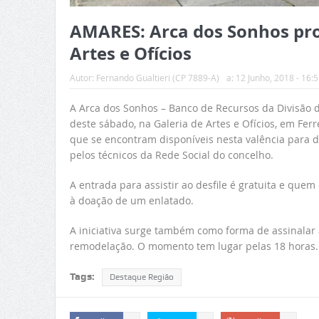
AMARES: Arca dos Sonhos pro
Artes e Ofícios
Autor:
Fernando Gualtieri (CP 7889-A)
a:
12 Junho, 2018 - 16:5
A Arca dos Sonhos – Banco de Recursos da Divisão d
deste sábado, na Galeria de Artes e Ofícios, em Fer
que se encontram disponíveis nesta valência para d
pelos técnicos da Rede Social do concelho.
A entrada para assistir ao desfile é gratuita e que
à doação de um enlatado.
A iniciativa surge também como forma de assinalar 
remodelação. O momento tem lugar pelas 18 horas.
Tags:
Destaque Região