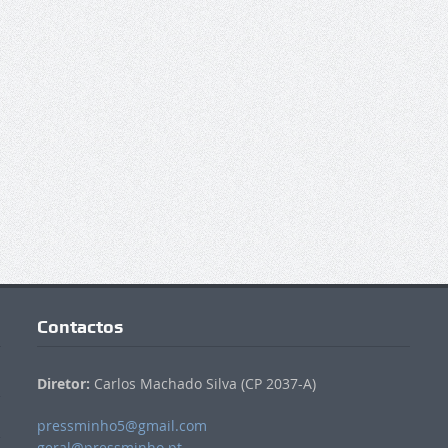
Contactos
Diretor:
Carlos Machado Silva (CP 2037-A)
pressminho5@gmail.com
geral@pressminho.pt