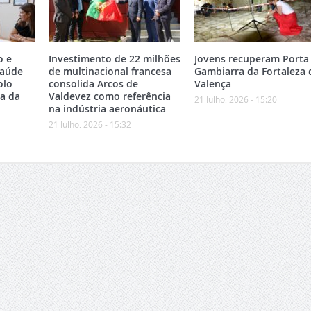
o e
Investimento de 22 milhões
Jovens recuperam Porta
Saúde
de multinacional francesa
Gambiarra da Fortaleza 
olo
consolida Arcos de
Valença
ea da
Valdevez como referência
21 Julho, 2026 - 15:20
na indústria aeronáutica
21 Julho, 2026 - 15:32