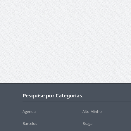
Pesquise por Categorias:
Agenda
Alto Minho
Barcelos
Braga